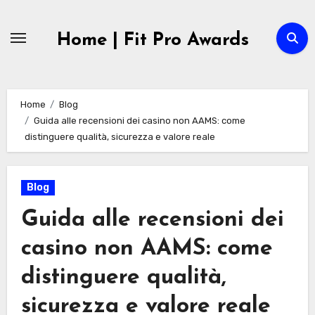
Skip
to
Home | Fit Pro Awards
content
Home
Blog
Guida alle recensioni dei casino non AAMS: come
distinguere qualità, sicurezza e valore reale
Blog
Guida alle recensioni dei
casino non AAMS: come
distinguere qualità,
sicurezza e valore reale