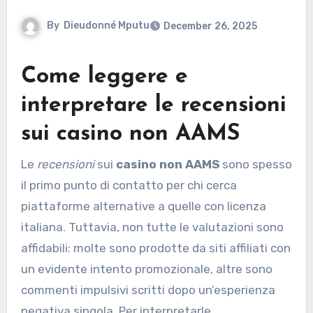
By
Dieudonné Mputu
December 26, 2025
Come leggere e
interpretare le recensioni
sui casino non AAMS
Le
recensioni
sui
casino non AAMS
sono spesso
il primo punto di contatto per chi cerca
piattaforme alternative a quelle con licenza
italiana. Tuttavia, non tutte le valutazioni sono
affidabili: molte sono prodotte da siti affiliati con
un evidente intento promozionale, altre sono
commenti impulsivi scritti dopo un’esperienza
negativa singola. Per interpretarle