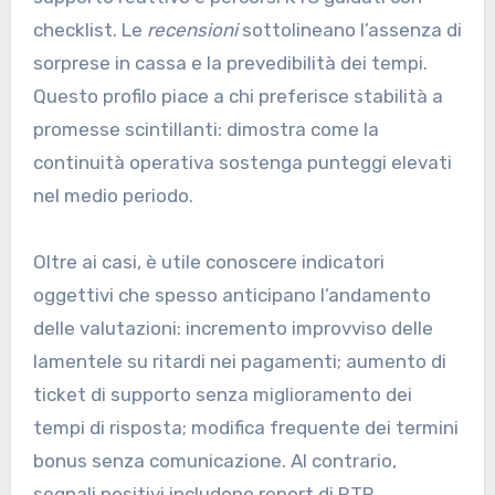
checklist. Le
recensioni
sottolineano l’assenza di
sorprese in cassa e la prevedibilità dei tempi.
Questo profilo piace a chi preferisce stabilità a
promesse scintillanti: dimostra come la
continuità operativa sostenga punteggi elevati
nel medio periodo.
Oltre ai casi, è utile conoscere indicatori
oggettivi che spesso anticipano l’andamento
delle valutazioni: incremento improvviso delle
lamentele su ritardi nei pagamenti; aumento di
ticket di supporto senza miglioramento dei
tempi di risposta; modifica frequente dei termini
bonus senza comunicazione. Al contrario,
segnali positivi includono report di RTP