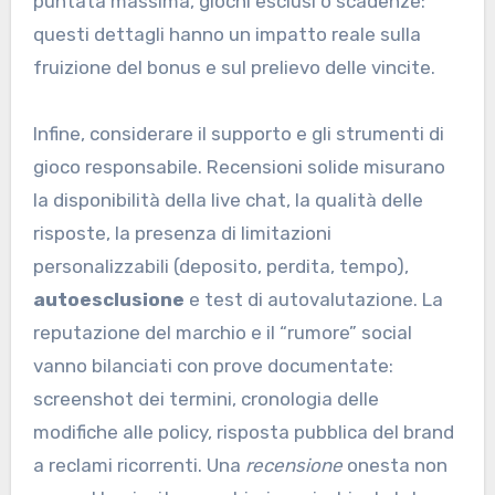
puntata massima, giochi esclusi o scadenze:
questi dettagli hanno un impatto reale sulla
fruizione del bonus e sul prelievo delle vincite.
Infine, considerare il supporto e gli strumenti di
gioco responsabile. Recensioni solide misurano
la disponibilità della live chat, la qualità delle
risposte, la presenza di limitazioni
personalizzabili (deposito, perdita, tempo),
autoesclusione
e test di autovalutazione. La
reputazione del marchio e il “rumore” social
vanno bilanciati con prove documentate:
screenshot dei termini, cronologia delle
modifiche alle policy, risposta pubblica del brand
a reclami ricorrenti. Una
recensione
onesta non