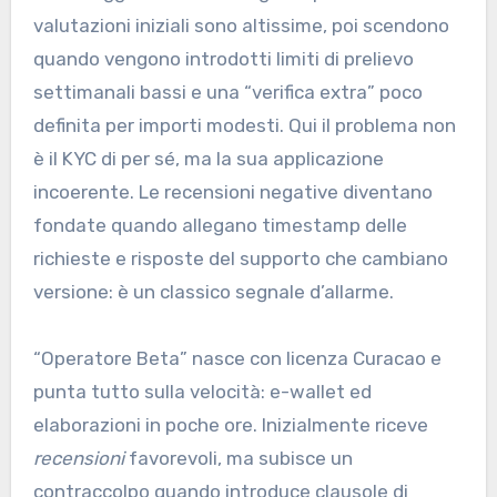
valutazioni iniziali sono altissime, poi scendono
quando vengono introdotti limiti di prelievo
settimanali bassi e una “verifica extra” poco
definita per importi modesti. Qui il problema non
è il KYC di per sé, ma la sua applicazione
incoerente. Le recensioni negative diventano
fondate quando allegano timestamp delle
richieste e risposte del supporto che cambiano
versione: è un classico segnale d’allarme.
“Operatore Beta” nasce con licenza Curacao e
punta tutto sulla velocità: e-wallet ed
elaborazioni in poche ore. Inizialmente riceve
recensioni
favorevoli, ma subisce un
contraccolpo quando introduce clausole di