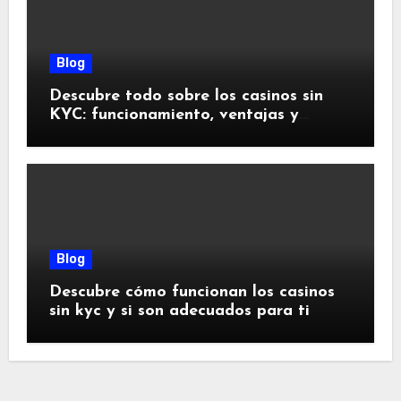
Blog
Descubre todo sobre los casinos sin
KYC: funcionamiento, ventajas y
riesgos
Blog
Descubre cómo funcionan los casinos
sin kyc y si son adecuados para ti