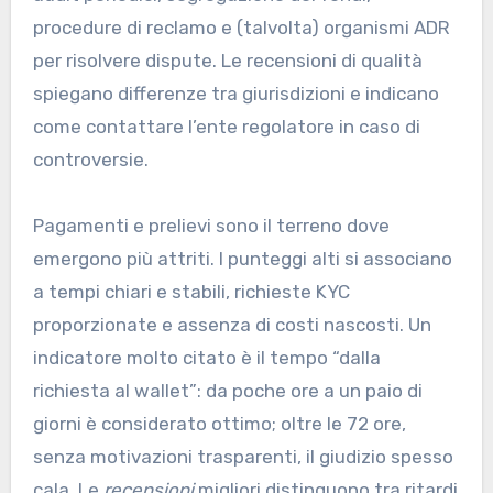
procedure di reclamo e (talvolta) organismi ADR
per risolvere dispute. Le recensioni di qualità
spiegano differenze tra giurisdizioni e indicano
come contattare l’ente regolatore in caso di
controversie.
Pagamenti e prelievi sono il terreno dove
emergono più attriti. I punteggi alti si associano
a tempi chiari e stabili, richieste KYC
proporzionate e assenza di costi nascosti. Un
indicatore molto citato è il tempo “dalla
richiesta al wallet”: da poche ore a un paio di
giorni è considerato ottimo; oltre le 72 ore,
senza motivazioni trasparenti, il giudizio spesso
cala. Le
recensioni
migliori distinguono tra ritardi