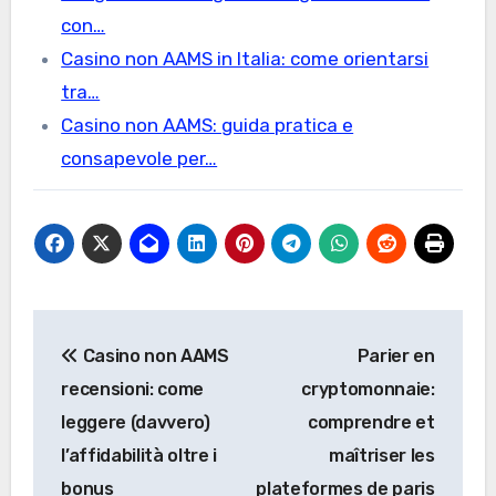
con…
Casino non AAMS in Italia: come orientarsi
tra…
Casino non AAMS: guida pratica e
consapevole per…
Post
Casino non AAMS
Parier en
navigation
recensioni: come
cryptomonnaie:
leggere (davvero)
comprendre et
l’affidabilità oltre i
maîtriser les
bonus
plateformes de paris