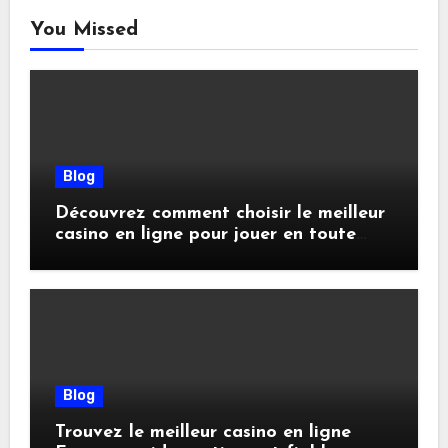
You Missed
Blog
Découvrez comment choisir le meilleur
casino en ligne pour jouer en toute
confiance
Blog
Trouvez le meilleur casino en ligne