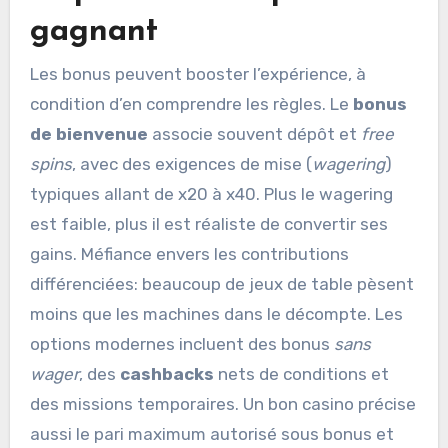
gagnant
Les bonus peuvent booster l’expérience, à
condition d’en comprendre les règles. Le
bonus
de bienvenue
associe souvent dépôt et
free
spins
, avec des exigences de mise (
wagering
)
typiques allant de x20 à x40. Plus le wagering
est faible, plus il est réaliste de convertir ses
gains. Méfiance envers les contributions
différenciées: beaucoup de jeux de table pèsent
moins que les machines dans le décompte. Les
options modernes incluent des bonus
sans
wager
, des
cashbacks
nets de conditions et
des missions temporaires. Un bon casino précise
aussi le pari maximum autorisé sous bonus et