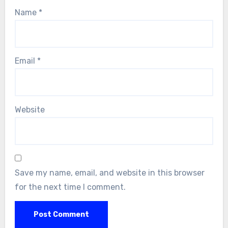
Name
*
Email
*
Website
Save my name, email, and website in this browser
for the next time I comment.