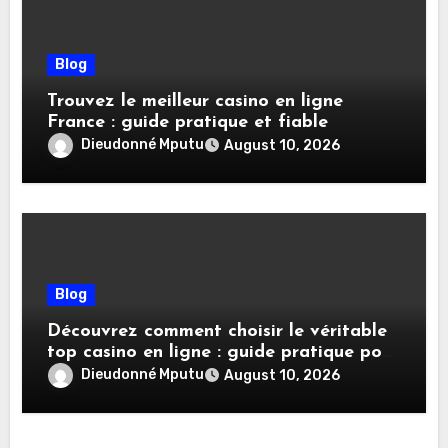
Blog
Trouvez le meilleur casino en ligne
France : guide pratique et fiable
Dieudonné Mputu
August 10, 2026
Blog
Découvrez comment choisir le véritable
top casino en ligne : guide pratique pour
joueurs exigeants
Dieudonné Mputu
August 10, 2026