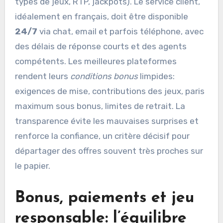
types de jeux, RTP, jackpots). Le service client,
idéalement en français, doit être disponible
24/7
via chat, email et parfois téléphone, avec
des délais de réponse courts et des agents
compétents. Les meilleures plateformes
rendent leurs
conditions bonus
limpides:
exigences de mise, contributions des jeux, paris
maximum sous bonus, limites de retrait. La
transparence évite les mauvaises surprises et
renforce la confiance, un critère décisif pour
départager des offres souvent très proches sur
le papier.
Bonus, paiements et jeu
responsable: l’équilibre