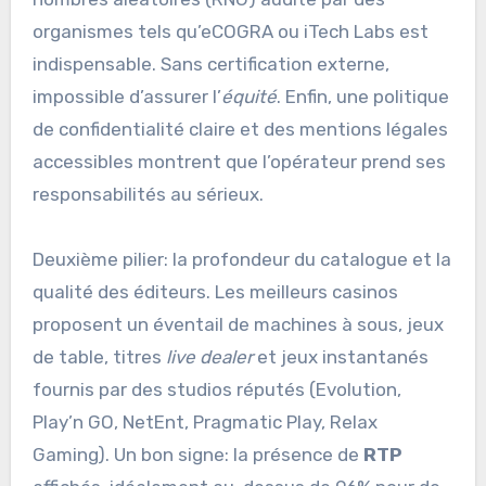
organismes tels qu’eCOGRA ou iTech Labs est
indispensable. Sans certification externe,
impossible d’assurer l’
équité
. Enfin, une politique
de confidentialité claire et des mentions légales
accessibles montrent que l’opérateur prend ses
responsabilités au sérieux.
Deuxième pilier: la profondeur du catalogue et la
qualité des éditeurs. Les meilleurs casinos
proposent un éventail de machines à sous, jeux
de table, titres
live dealer
et jeux instantanés
fournis par des studios réputés (Evolution,
Play’n GO, NetEnt, Pragmatic Play, Relax
Gaming). Un bon signe: la présence de
RTP