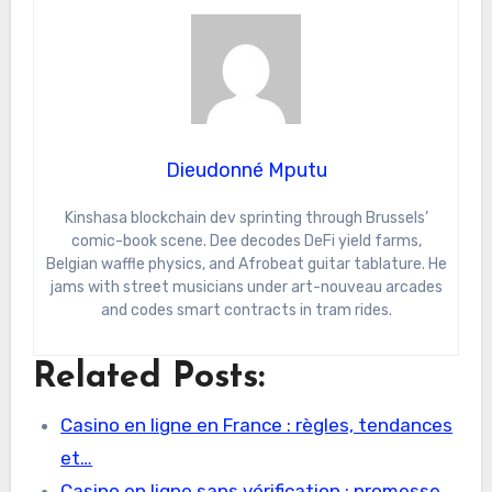
Dieudonné Mputu
Kinshasa blockchain dev sprinting through Brussels’
comic-book scene. Dee decodes DeFi yield farms,
Belgian waffle physics, and Afrobeat guitar tablature. He
jams with street musicians under art-nouveau arcades
and codes smart contracts in tram rides.
Related Posts:
Casino en ligne en France : règles, tendances
et…
Casino en ligne sans vérification : promesse