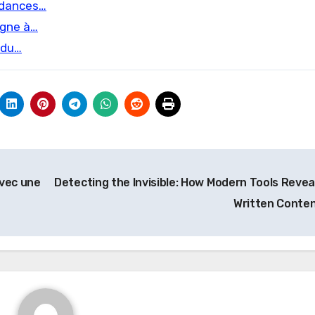
endances…
igne à…
t du…
avec une
Detecting the Invisible: How Modern Tools Reveal
Written Conte