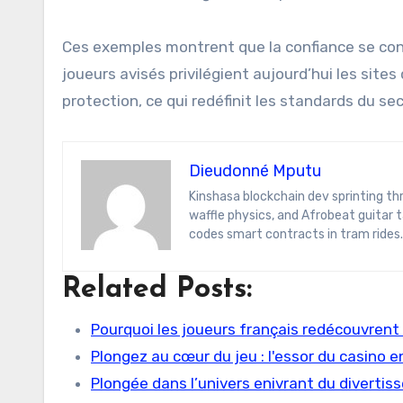
Ces exemples montrent que la confiance se const
joueurs avisés privilégient aujourd’hui les site
protection, ce qui redéfinit les standards du 
Dieudonné Mputu
Kinshasa blockchain dev sprinting through Brussels’ comic-book scene. Dee decodes DeFi yield farms, Belgian
waffle physics, and Afrobeat guitar
codes smart contracts in tram rides.
Related Posts:
Pourquoi les joueurs français redécouvrent
Plongez au cœur du jeu : l'essor du casino e
Plongée dans l’univers enivrant du diverti