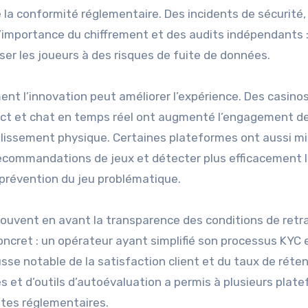
 la conformité réglementaire. Des incidents de sécurité,
l’importance du chiffrement et des audits indépendants 
er les joueurs à des risques de fuite de données.
nt l’innovation peut améliorer l’expérience. Des casinos
irect et chat en temps réel ont augmenté l’engagement d
blissement physique. Certaines plateformes ont aussi mi
es recommandations de jeux et détecter plus efficacement 
 prévention du jeu problématique.
ouvent en avant la transparence des conditions de retrai
ncret : un opérateur ayant simplifié son processus KYC 
sse notable de la satisfaction client et du taux de réten
s et d’outils d’autoévaluation a permis à plusieurs plat
ntes réglementaires.