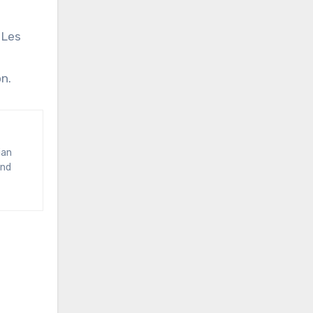
 Les
n.
and