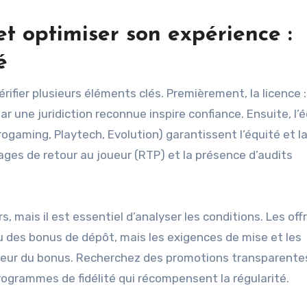
et optimiser son expérience :
é
fier plusieurs éléments clés. Premièrement, la licence :
ar une juridiction reconnue inspire confiance. Ensuite, l’
rogaming, Playtech, Evolution) garantissent l’équité et la
tages de retour au joueur (RTP) et la présence d’audits
 mais il est essentiel d’analyser les conditions. Les off
u des bonus de dépôt, mais les exigences de mise et les
valeur du bonus. Recherchez des promotions transparente
programmes de fidélité qui récompensent la régularité.