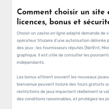
Comment choisir un site 
licences, bonus et sécurit
Choisir un
casino en ligne
adapté demande de véri
opérateur titulaire d’une autorisation délivrée p
des jeux : les fournisseurs réputés (NetEnt, Mic
graphique. Il est utile de consulter les pourcen
indépendants.
Les bonus attirent souvent les nouveaux joueurs,
bienvenue peuvent inclure des tours gratuits o
restrictions de jeux impactent réellement la 
des conditions raisonnables, et privilégiez les 