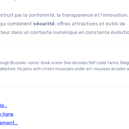
ruit par la conformité, la transparence et l’innovation.
s qui combinent
sécurité
, offres attractives et outils de
secteur dans un contexte numérique en constante évolutio
 tablature. He jams with street musicians under art-nouveau arcades 
 le…
n ligne
ssement…