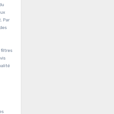
du
eux
. Par
 des
filtres
vis
alité
es