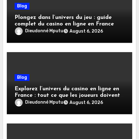
Blog
Plongez dans l’univers du jeu : guide
complet du casino en ligne en France
Dieudonné Mputu
August 6, 2026
Blog
Explorez l’univers du casino en ligne en
France : tout ce que les joueurs doivent
savoir
Dieudonné Mputu
August 6, 2026