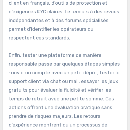
client en français, d'outils de protection et
d'exigences KYC claires. Le recours à des revues
indépendantes et à des forums spécialisés
permet d'identifier les opérateurs qui
respectent ces standards.
Enfin, tester une plateforme de manière
responsable passe par quelques étapes simples
: ouvrir un compte avec un petit dépôt, tester le
support client via chat ou mail, essayer les jeux
gratuits pour évaluer la fluidité et vérifier les
temps de retrait avec une petite somme. Ces
actions offrent une évaluation pratique sans
prendre de risques majeurs. Les retours
d'expérience montrent qu'un processus de