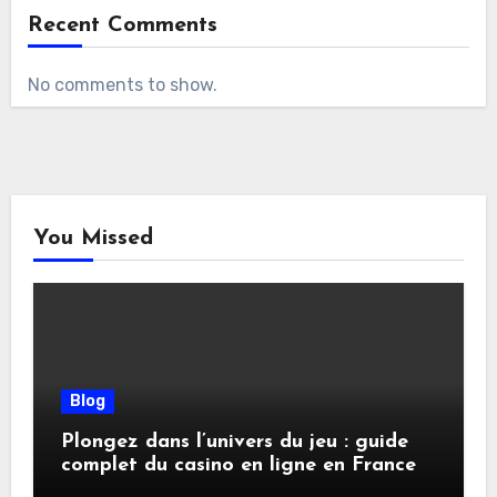
Recent Comments
No comments to show.
You Missed
Blog
Plongez dans l’univers du jeu : guide
complet du casino en ligne en France