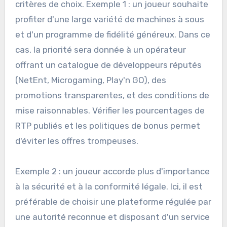
critères de choix. Exemple 1 : un joueur souhaite
profiter d'une large variété de machines à sous
et d'un programme de fidélité généreux. Dans ce
cas, la priorité sera donnée à un opérateur
offrant un catalogue de développeurs réputés
(NetEnt, Microgaming, Play'n GO), des
promotions transparentes, et des conditions de
mise raisonnables. Vérifier les pourcentages de
RTP publiés et les politiques de bonus permet
d'éviter les offres trompeuses.
Exemple 2 : un joueur accorde plus d'importance
à la sécurité et à la conformité légale. Ici, il est
préférable de choisir une plateforme régulée par
une autorité reconnue et disposant d'un service