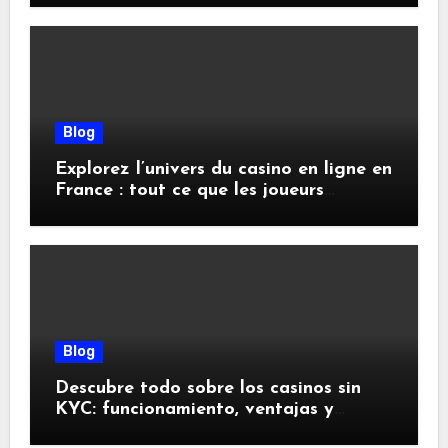
Blog
Explorez l’univers du casino en ligne en
France : tout ce que les joueurs
doivent savoir
Blog
Descubre todo sobre los casinos sin
KYC: funcionamiento, ventajas y
riesgos