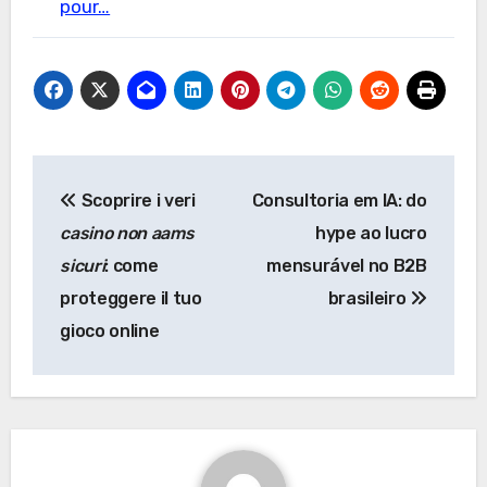
pour…
Post
Scoprire i veri
Consultoria em IA: do
navigation
casino non aams
hype ao lucro
sicuri
: come
mensurável no B2B
proteggere il tuo
brasileiro
gioco online