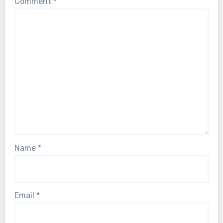
Comment
*
Name
*
Email
*