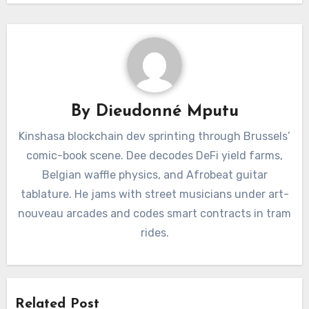
By
Dieudonné Mputu
Kinshasa blockchain dev sprinting through Brussels’
comic-book scene. Dee decodes DeFi yield farms,
Belgian waffle physics, and Afrobeat guitar
tablature. He jams with street musicians under art-
nouveau arcades and codes smart contracts in tram
rides.
Related Post