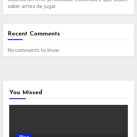
saber antes de jugar
Recent Comments
No comments to show.
You Missed