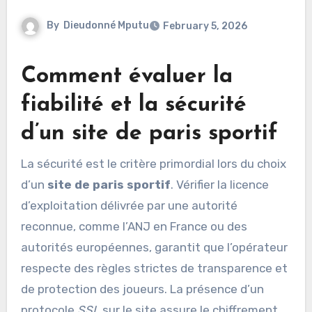
By
Dieudonné Mputu
February 5, 2026
Comment évaluer la
fiabilité et la sécurité
d’un site de paris sportif
La sécurité est le critère primordial lors du choix
d’un
site de paris sportif
. Vérifier la licence
d’exploitation délivrée par une autorité
reconnue, comme l’ANJ en France ou des
autorités européennes, garantit que l’opérateur
respecte des règles strictes de transparence et
de protection des joueurs. La présence d’un
protocole
SSL
sur le site assure le chiffrement