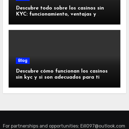
Descubre todo sobre los casinos sin
KYC: funcionamiento, ventajas y
riesgos
Blog
Descubre cómo funcionan los casinos
sin kyc y si son adecuados para ti
For partnerships and opportunities:
Eill097@outlook.com