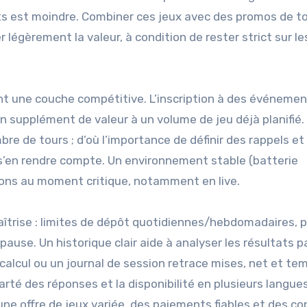
s est moindre. Combiner ces jeux avec des promos de t
 légèrement la valeur, à condition de rester strict sur le
nt une couche compétitive. L’inscription à des événemen
 supplément de valeur à un volume de jeu déjà planifié.
re de tours ; d’où l’importance de définir des rappels et
s’en rendre compte. Un environnement stable (batterie
ptions au moment critique, notamment en live.
îtrise : limites de dépôt quotidiennes/hebdomadaires, 
ause. Un historique clair aide à analyser les résultats p
e calcul ou un journal de session retrace mises, net et te
clarté des réponses et la disponibilité en plusieurs langue
ne offre de jeux variée, des paiements fiables et des co