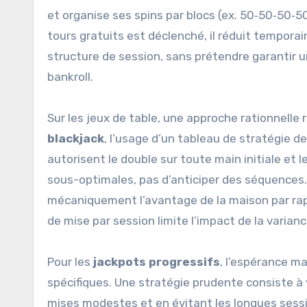
et organise ses spins par blocs (ex. 50‑50‑50‑5
tours gratuits est déclenché, il réduit temporai
structure de session, sans prétendre garantir un
bankroll.
Sur les jeux de table, une approche rationnelle
blackjack
, l’usage d’un tableau de stratégie de
autorisent le double sur toute main initiale et l
sous-optimales, pas d’anticiper des séquences. 
mécaniquement l’avantage de la maison par rapp
de mise par session limite l’impact de la varian
Pour les
jackpots progressifs
, l’espérance m
spécifiques. Une stratégie prudente consiste à
mises modestes et en évitant les longues session