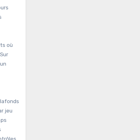
ours
s
ts où
 Sur
 un
plafonds
ar jeu
mps
s
ntrôles