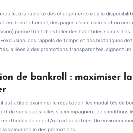
 mobile, à la rapidité des chargements et à la disponibilit
hat en direct et email, des pages d’aide claires et un cent
ession) permettent d’installer des habitudes saines. Les
-exclusion, des rappels de temps et des historiques déta
ités, alliées à des promotions transparentes, signent un
ion de bankroll : maximiser la
er
, il est utile d’examiner la réputation, les modalités de b
’ont de sens que si elles s’accompagnent de conditions li
 de méthodes de dépôt/retrait adaptées. Un environnement
la valeur réelle des promotions.