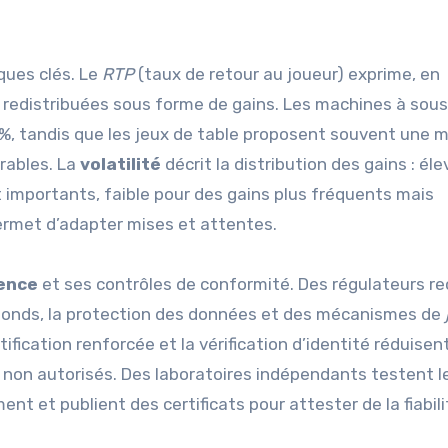
ques clés. Le
RTP
(taux de retour au joueur) exprime, en
s redistribuées sous forme de gains. Les machines à sous
, tandis que les jeux de table proposent souvent une 
orables. La
volatilité
décrit la distribution des gains : él
importants, faible pour des gains plus fréquents mais
rmet d’adapter mises et attentes.
cence
et ses contrôles de conformité. Des régulateurs r
s fonds, la protection des données et des mécanismes de
ification renforcée et la vérification d’identité réduisent
 non autorisés. Des laboratoires indépendants testent l
ent et publient des certificats pour attester de la fiabil