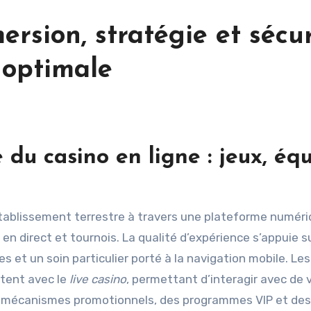
ersion, stratégie et sécu
 optimale
u casino en ligne : jeux, équ
tablissement terrestre à travers une plateforme numéri
 en direct et tournois. La qualité d’expérience s’appuie s
 et un soin particulier porté à la navigation mobile. Les
tent avec le
live casino
, permettant d’interagir avec de v
des mécanismes promotionnels, des programmes VIP et des