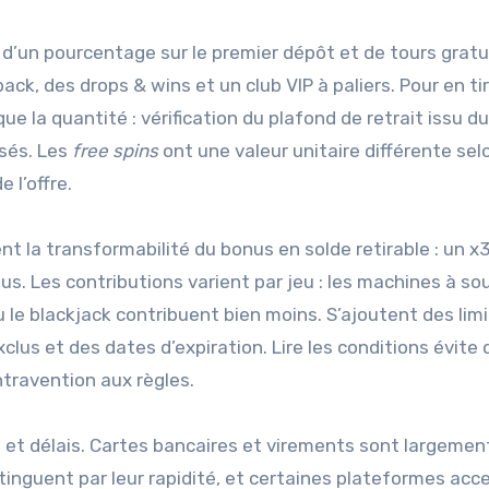
’un pourcentage sur le premier dépôt et de tours gratui
ck, des drops & wins et un club VIP à paliers. Pour en ti
que la quantité : vérification du plafond de retrait issu d
isés. Les
free spins
ont une valeur unitaire différente sel
e l’offre.
t la transformabilité du bonus en solde retirable : un x3
s. Les contributions varient par jeu : les machines à so
le blackjack contribuent bien moins. S’ajoutent des lim
lus et des dates d’expiration. Lire les conditions évite 
ntravention aux règles.
 et délais. Cartes bancaires et virements sont largemen
stinguent par leur rapidité, et certaines plateformes ac