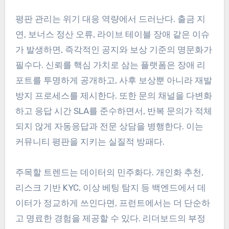
평판 관리는 위기 대응 역량에서 드러난다. 출금 지
연, 보너스 정산 오류, 라이브 테이블 장애 같은 이슈
가 발생하면, 즉각적인 공지와 보상 기준의 명문화가
필수다. 신뢰를 핵심 가치로 삼는 플랫폼은 장애 리
포트를 투명하게 공개하고, 사후 보상뿐 아니라 재발
방지 프로세스를 제시한다. 또한 문의 채널을 다변화
하고 응답 시간 SLA를 준수하면서, 반복 문의가 적체
되지 않게 자동응답과 전문 상담을 병행한다. 이는
커뮤니티 평판을 지키는 실질적 방패다.
주목할 트렌드는 데이터의 민주화다. 개인화 추천,
리스크 기반 KYC, 이상 베팅 탐지 등 백엔드에서 데
이터가 정교하게 쓰인다면, 프런트에서는 더 단순하
고 명료한 경험을 제공할 수 있다. 리더보드의 부정