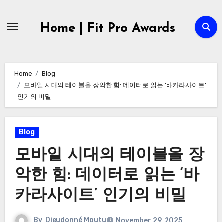
Skip
to
Home | Fit Pro Awards
content
Home
Blog
모바일 시대의 테이블을 장악한 힘: 데이터로 읽는 ‘바카라사이트’
인기의 비밀
Blog
모바일 시대의 테이블을 장
악한 힘: 데이터로 읽는 ‘바
카라사이트’ 인기의 비밀
By
Dieudonné Mputu
November 29, 2025