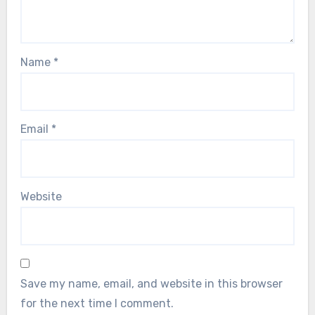
Name
*
Email
*
Website
Save my name, email, and website in this browser
for the next time I comment.