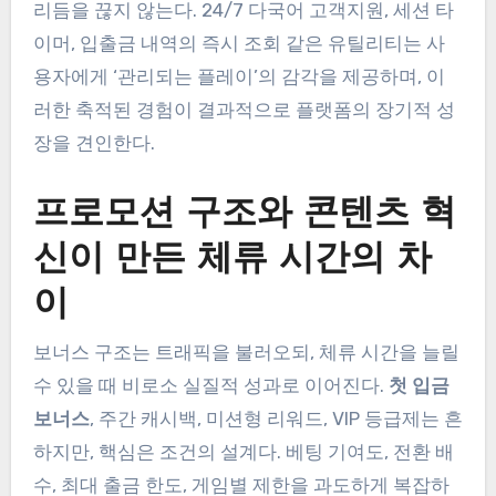
리듬을 끊지 않는다. 24/7 다국어 고객지원, 세션 타
이머, 입출금 내역의 즉시 조회 같은 유틸리티는 사
용자에게 ‘관리되는 플레이’의 감각을 제공하며, 이
러한 축적된 경험이 결과적으로 플랫폼의 장기적 성
장을 견인한다.
프로모션 구조와 콘텐츠 혁
신이 만든 체류 시간의 차
이
보너스 구조는 트래픽을 불러오되, 체류 시간을 늘릴
수 있을 때 비로소 실질적 성과로 이어진다.
첫 입금
보너스
, 주간 캐시백, 미션형 리워드, VIP 등급제는 흔
하지만, 핵심은 조건의 설계다. 베팅 기여도, 전환 배
수, 최대 출금 한도, 게임별 제한을 과도하게 복잡하