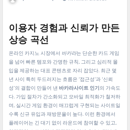
이용자 경험과 신뢰가 만든
상승 곡선
온라인 카지노 시장에서
바카라
는 단순한 카드 게임
을 넘어 빠른 템포와 간명한 규칙, 그리고 심리적 몰
입을 제공하는 대표 콘텐츠로 자리 잡았다. 최근 몇
년 사이 특히 두드러지는 흐름은 ‘접근성’과 ‘신뢰
성’의 결합이 만들어 낸
바카라사이트 인기
의 가속도
다. 가입 절차가 간소화되고 모바일 최적화가 철저하
며, 실시간 게임 환경이 매끄럽게 구현되는 사이트일
수록 신규 유입과 재방문율이 높다. 이런 환경에서
플레이어는 긴 대기 없이 라운드에 참여할 수 있고,