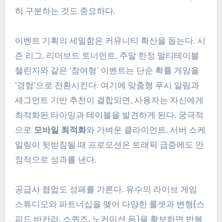
히 구분하는 것도 중요하다.
이벤트 기획의 세밀함은 커뮤니티 확산을 돕는다. 시
즌 리그, 리더보드 토너먼트, 주말 한정 멀티테이블
챌린지와 같은 ‘참여형’ 이벤트는 단순 확률 게임을
‘경험’으로 전환시킨다. 여기에 맞춤형 푸시 알림과
세그먼트 기반 추천이 결합되면, 사용자는 자신에게
최적화된 타이밍과 테이블을 발견하게 된다. 궁극적
으로
모바일 최적화
와 가벼운 클라이언트, 서버 스케
일링이 뒷받침될 때 프로모션은 트래픽 급증에도 안
정적으로 성과를 낸다.
공급사 협업도 성패를 가른다. 유수의 라이브 게임
스튜디오와 파트너십을 맺어 다양한 룰셋과 변형(스
피드 바카라, 스퀴즈, 노커미션 등)을 확보하면 반복