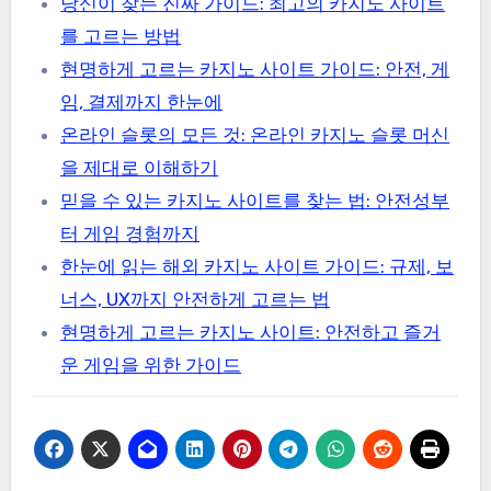
당신이 찾는 진짜 가이드: 최고의 카지노 사이트
를 고르는 방법
현명하게 고르는 카지노 사이트 가이드: 안전, 게
임, 결제까지 한눈에
온라인 슬롯의 모든 것: 온라인 카지노 슬롯 머신
을 제대로 이해하기
믿을 수 있는 카지노 사이트를 찾는 법: 안전성부
터 게임 경험까지
한눈에 읽는 해외 카지노 사이트 가이드: 규제, 보
너스, UX까지 안전하게 고르는 법
현명하게 고르는 카지노 사이트: 안전하고 즐거
운 게임을 위한 가이드