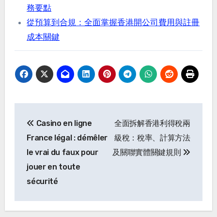
務要點
從預算到合規：全面掌握香港開公司費用與註冊
成本關鍵
Post
Casino en ligne
全面拆解香港利得稅兩
navigation
France légal : démêler
級稅：稅率、計算方法
le vrai du faux pour
及關聯實體關鍵規則
jouer en toute
sécurité