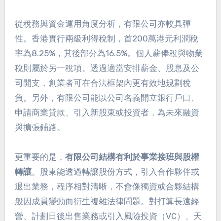
從稅務與資金運用角度分析，有限公司亦較具彈
性。香港實行兩級利得稅制，首200萬港元利潤稅
率為8.25%，其後部分為16.5%。個人薪俸稅與物業
稅則屬於另一稅項。透過適當安排薪金、股息及公
司開支，創業者可在合法框架內更有效地規劃稅
負。另外，有限公司能以公司名義開立銀行戶口、
申請商業貸款、引入新股東或投資者，為未來融資
與擴張鋪路。
更重要的是，
有限公司結構有利於事業接班與股權
轉讓
。股東能透過轉讓股份方式，引入合作夥伴或
退出業務，程序相對清晰，不會像獨資或合夥結構
般因成員變動而衍生複雜法律問題。對打算長遠經
營、計劃日後出售業務或引入風險投資（VC）、天