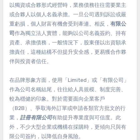
以獨資或合夥形式經營時，業務債務往往需要業主
或合夥人以個人名義承擔。一旦公司遇到訴訟或嚴
重虧損，個人財富有機會受到牽連。相反，
有限公
司
作為獨立法人實體，能夠以公司名義簽約、持有
資產、承擔債務，一般情況下，股東僅以出資額承
擔責任，這種結構不但提升安全感，更易獲合作夥
伴與投資者信任。
在品牌形象方面，使用「Limited」或「有限公司」
作為公司名稱結尾，往往給人具規模、制度完善、
較為穩健的印象。對於需要面向企業客戶
（B2B）、爭取海外訂單或申請各類官方批文的行
業，
註冊有限公司
有助提升專業度與可信度。此
外，不少大型企業或機構在採購時，更傾向只與有
限公司簽約，以降低自身風險。