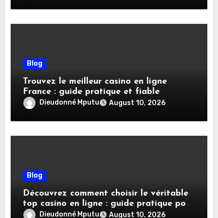
Blog
Trouvez le meilleur casino en ligne
France : guide pratique et fiable
Dieudonné Mputu
August 10, 2026
Blog
Découvrez comment choisir le véritable
top casino en ligne : guide pratique pour
joueurs exigeants
Dieudonné Mputu
August 10, 2026