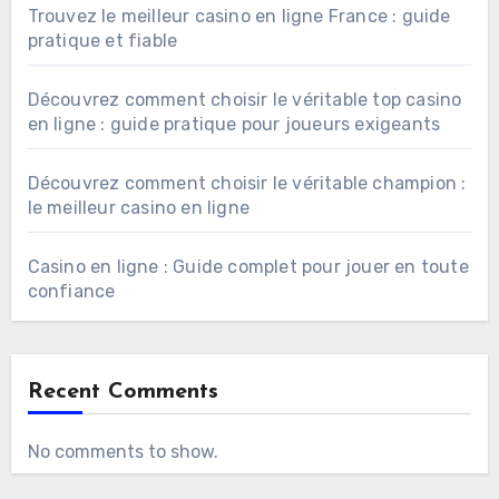
Trouvez le meilleur casino en ligne France : guide
pratique et fiable
Découvrez comment choisir le véritable top casino
en ligne : guide pratique pour joueurs exigeants
Découvrez comment choisir le véritable champion :
le meilleur casino en ligne
Casino en ligne : Guide complet pour jouer en toute
confiance
Recent Comments
No comments to show.