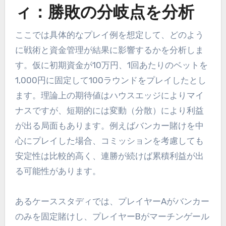
ィ：勝敗の分岐点を分析
ここでは具体的なプレイ例を想定して、どのよう
に戦術と資金管理が結果に影響するかを分析しま
す。仮に初期資金が10万円、1回あたりのベットを
1,000円に固定して100ラウンドをプレイしたとし
ます。理論上の期待値はハウスエッジによりマイ
ナスですが、短期的には変動（分散）により利益
が出る局面もあります。例えばバンカー賭けを中
心にプレイした場合、コミッションを考慮しても
安定性は比較的高く、連勝が続けば累積利益が出
る可能性があります。
あるケーススタディでは、プレイヤーAがバンカー
のみを固定賭けし、プレイヤーBがマーチンゲール