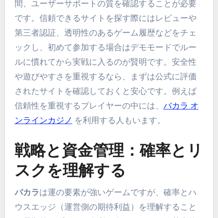
間、ユーザーサポートの質を確認することが必要
です。信頼できるサイトを探す際にはレビューや
第三者認証、透明性のあるゲーム履歴などをチェ
ックし、初めて参加する場合はデモモードでルー
ルに慣れてから実戦に入るのが賢明です。安全性
や遊びやすさを重視するなら、まずは公式に評価
されたサイトを確認しておくと安心です。例えば
信頼性を重視するプレイヤーの中には、
バカラ オ
ンラインカジノ
を利用する人もいます。
戦略と資金管理：確率とリ
スクを理解する
バカラ
は運の要素が強いゲームですが、確率とハ
ウスエッジ（運営側の期待利益）を理解すること