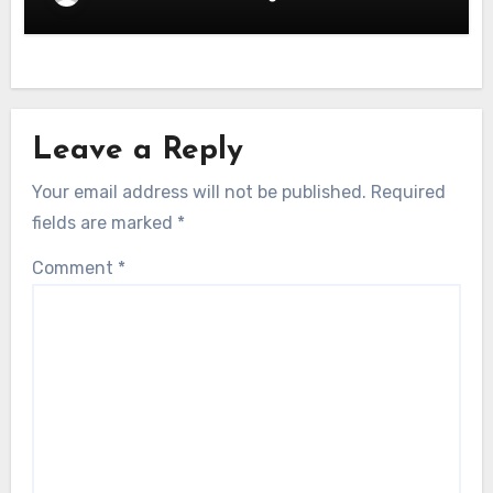
Leave a Reply
Your email address will not be published.
Required
fields are marked
*
Comment
*