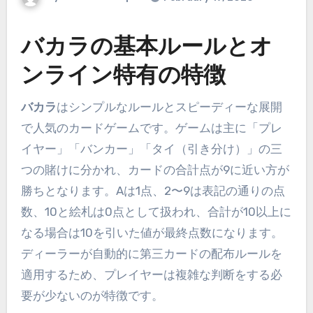
バカラの基本ルールとオ
ンライン特有の特徴
バカラ
はシンプルなルールとスピーディーな展開
で人気のカードゲームです。ゲームは主に「プレ
イヤー」「バンカー」「タイ（引き分け）」の三
つの賭けに分かれ、カードの合計点が9に近い方が
勝ちとなります。Aは1点、2〜9は表記の通りの点
数、10と絵札は0点として扱われ、合計が10以上に
なる場合は10を引いた値が最終点数になります。
ディーラーが自動的に第三カードの配布ルールを
適用するため、プレイヤーは複雑な判断をする必
要が少ないのが特徴です。