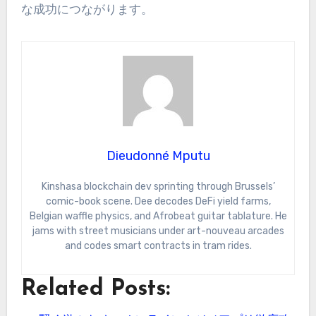
な成功につながります。
Dieudonné Mputu
Kinshasa blockchain dev sprinting through Brussels’
comic-book scene. Dee decodes DeFi yield farms,
Belgian waffle physics, and Afrobeat guitar tablature. He
jams with street musicians under art-nouveau arcades
and codes smart contracts in tram rides.
Related Posts: