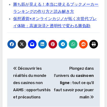
勝ち筋が見える！本当に使えるブックメーカー
ランキングの作り方と読み解き方
仮想通貨×オンラインカジノが拓く次世代プレ
イ体験：高速決済と透明性で変わる勝負勘
Post
Découvrir les
Plongez dans
navigation
réalités du monde
l’univers du
casino en
des casinos non
ligne
: tout ce qu’il
AAMS : opportunités
faut savoir pour jouer
et précautions
malin