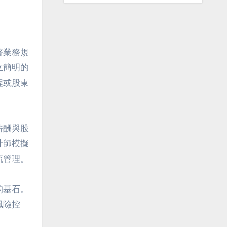
著業務規
立簡明的
程或股東
薪酬與股
計師模擬
流管理。
的基石。
風險控