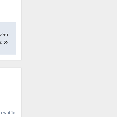
จสอบ
ยง
n waffle