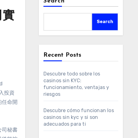
Search
司實
Search
Recent Posts
Descubre todo sobre los
casinos sin KYC:
d
funcionamiento, ventajas y
入投資
riesgos
的任命開
Descubre cómo funcionan los
casinos sin kyc y si son
adecuados para ti
公司秘書