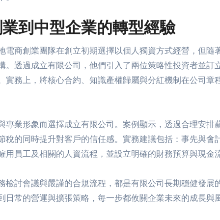
創業到中型企業的轉型經驗
地電商創業團隊在創立初期選擇以個人獨資方式經營，但隨
構。透過成立有限公司，他們引入了兩位策略性投資者並訂
。實務上，將核心合約、知識產權歸屬與分紅機制在公司章
與專業形象而選擇成立有限公司。案例顯示，透過合理安排
節稅的同時提升對客戶的信任感。實務建議包括：事先與會
僱用員工及相關的人資流程，並設立明確的財務預算與現金
務檢討會議與嚴謹的合規流程，都是有限公司長期穩健發展
到日常的營運與擴張策略，每一步都攸關企業未來的成長與