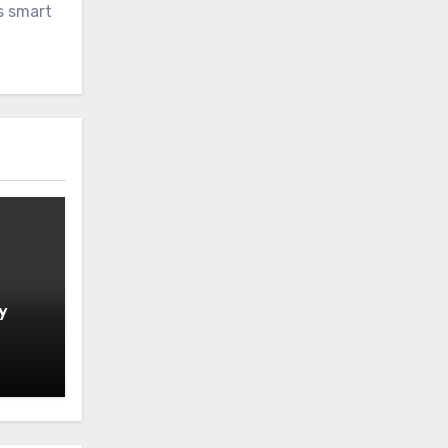
s smart
y
s de