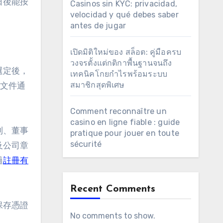
日後能按
Casinos sin KYC: privacidad,
velocidad y qué debes saber
antes de jugar
เปิดมิติใหม่ของ สล็อต: คู่มือครบ
วงจรตั้งแต่กติกาพื้นฐานจนถึง
選定後，
เทคนิคโกยกำไรพร้อมระบบ
สมาชิกสุดพิเศษ
交文件通
Comment reconnaître un
casino en ligne fiable : guide
利、董事
pratique pour jouer en toute
sécurité
及公司章
過
註冊有
Recent Comments
保存憑證
No comments to show.