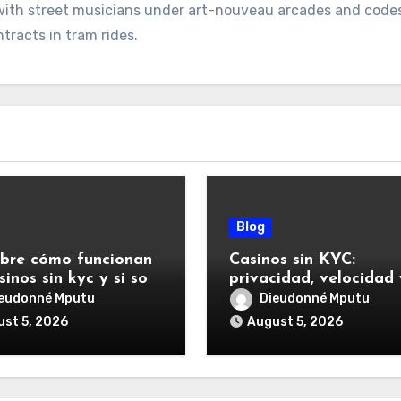
 with street musicians under art-nouveau arcades and code
tracts in tram rides.
Blog
bre cómo funcionan
Casinos sin KYC:
sinos sin kyc y si son
privacidad, velocidad 
ados para ti
qué debes saber ante
eudonné Mputu
Dieudonné Mputu
jugar
st 5, 2026
August 5, 2026