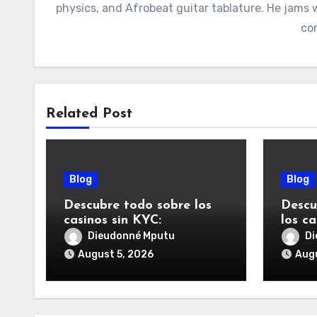
physics, and Afrobeat guitar tablature. He jams
con
Related Post
Blog
Blog
Descubre todo sobre los
Descu
casinos sin KYC:
los ca
funcionamiento, ventajas y
adecu
Dieudonné Mputu
Di
riesgos
August 5, 2026
Augu