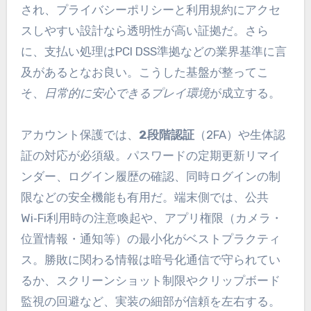
され、プライバシーポリシーと利用規約にアクセ
スしやすい設計なら透明性が高い証拠だ。さら
に、支払い処理はPCI DSS準拠などの業界基準に言
及があるとなお良い。こうした基盤が整ってこ
そ、
日常的に安心できるプレイ環境
が成立する。
アカウント保護では、
2段階認証
（2FA）や生体認
証の対応が必須級。パスワードの定期更新リマイ
ンダー、ログイン履歴の確認、同時ログインの制
限などの安全機能も有用だ。端末側では、公共
Wi‑Fi利用時の注意喚起や、アプリ権限（カメラ・
位置情報・通知等）の最小化がベストプラクティ
ス。勝敗に関わる情報は暗号化通信で守られてい
るか、スクリーンショット制限やクリップボード
監視の回避など、実装の細部が信頼を左右する。