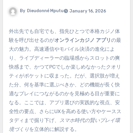
By
Dieudonné Mputu
January 16, 2026
外出先でも自宅でも、指先ひとつで本格カジノ体
験を呼び出せるのが
オンラインカジノ アプリ
の最
大の魅力。高速通信やモバイル決済の進化によ
り、ライブディーラーの臨場感からスロットの爽
快感まで、かつてPCでしか楽しめなかったクオリ
ティがポケットに収まった。だが、選択肢が増え
た分、何を基準に選ぶべきか、どの機能が長く快
適なプレイにつながるのかを見極める目が重要に
なる。ここでは、アプリ選びの実践的な視点、安
全性の要点、さらにUXを高める使い方やケースス
タディまで掘り下げ、
スマホ時代の賢いプレイ環
境づくり
を立体的に解説する。