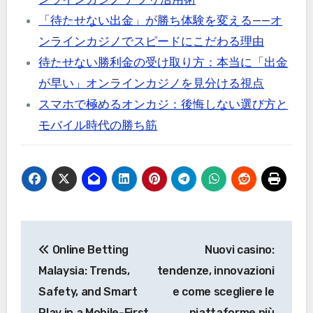
「待たせない出金」が勝ち体験を変える——オ
ンラインカジノでスピードにこだわる理由
待たせない勝利金の受け取り方：本当に「出金
が早い」オンラインカジノを見分ける視点
スマホで極めるオンカジ：後悔しない選び方と
モバイル時代の勝ち筋
Post
Online Betting
Nuovi casino:
navigation
Malaysia: Trends,
tendenze, innovazioni
Safety, and Smart
e come scegliere le
Play in a Mobile-First
piattaforme più