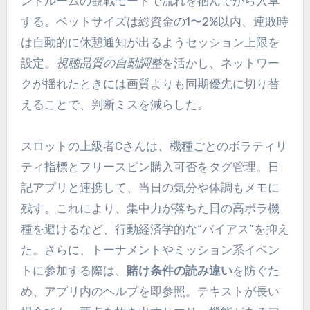
ンドルームの観戦モードで流れを掴んでから入卓
する。ベットサイズは総資金の1〜2%以内、連敗時
は自動的に休憩通知が出るようセッション上限を
設定。
視聴品質の自動調整
を活かし、ネットワー
クが揺れたときには画質よりも同期優先に切り替
えることで、判断ミスを減らした。
スロットの上級者Cさんは、機種ごとのボラティリ
ティ指標とフリースピン購入可否をタグ管理。日
記アプリと連携して、当日の気分や体調もメモに
残す。これにより、集中力が落ちた日の高ボラ機
種を避けるなど、行動経済学的な“バイアス”を抑え
た。さらに、トーナメントやミッション系イベン
トに参加する際は、
賭け条件の読み違い
を防ぐた
め、アプリ内のヘルプを即参照。テキストが長い