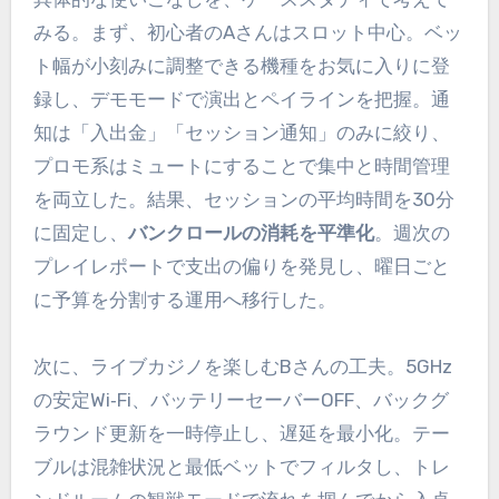
みる。まず、初心者のAさんはスロット中心。ベッ
ト幅が小刻みに調整できる機種をお気に入りに登
録し、デモモードで演出とペイラインを把握。通
知は「入出金」「セッション通知」のみに絞り、
プロモ系はミュートにすることで集中と時間管理
を両立した。結果、セッションの平均時間を30分
に固定し、
バンクロールの消耗を平準化
。週次の
プレイレポートで支出の偏りを発見し、曜日ごと
に予算を分割する運用へ移行した。
次に、ライブカジノを楽しむBさんの工夫。5GHz
の安定Wi‑Fi、バッテリーセーバーOFF、バックグ
ラウンド更新を一時停止し、遅延を最小化。テー
ブルは混雑状況と最低ベットでフィルタし、トレ