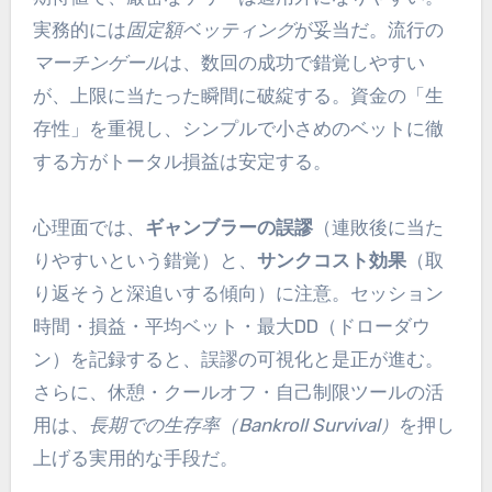
実務的には
固定額ベッティング
が妥当だ。流行の
マーチンゲール
は、数回の成功で錯覚しやすい
が、上限に当たった瞬間に破綻する。資金の「生
存性」を重視し、シンプルで小さめのベットに徹
する方がトータル損益は安定する。
心理面では、
ギャンブラーの誤謬
（連敗後に当た
りやすいという錯覚）と、
サンクコスト効果
（取
り返そうと深追いする傾向）に注意。セッション
時間・損益・平均ベット・最大DD（ドローダウ
ン）を記録すると、誤謬の可視化と是正が進む。
さらに、休憩・クールオフ・自己制限ツールの活
用は、
長期での生存率（Bankroll Survival）
を押し
上げる実用的な手段だ。