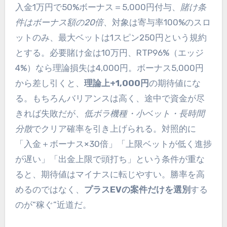
入金1万円で50%ボーナス＝5,000円付与、
賭け条
件はボーナス額の20倍
、対象は寄与率100%のスロ
ットのみ、最大ベットは1スピン250円という規約
とする。必要賭け金は10万円、RTP96%（エッジ
4%）なら理論損失は4,000円。ボーナス5,000円
から差し引くと、
理論上+1,000円
の期待値にな
る。もちろんバリアンスは高く、途中で資金が尽
きれば失敗だが、
低ボラ機種・小ベット・長時間
分散
でクリア確率を引き上げられる。対照的に
「入金＋ボーナス×30倍」「上限ベットが低く進捗
が遅い」「出金上限で頭打ち」という条件が重な
ると、期待値はマイナスに転じやすい。勝率を高
めるのではなく、
プラスEVの案件だけを選別
する
のが“稼ぐ”近道だ。