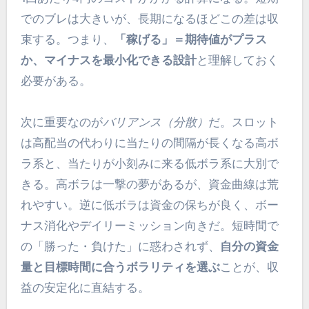
でのブレは大きいが、長期になるほどこの差は収
束する。つまり、
「稼げる」＝期待値がプラス
か、マイナスを最小化できる設計
と理解しておく
必要がある。
次に重要なのが
バリアンス（分散）
だ。スロット
は高配当の代わりに当たりの間隔が長くなる高ボ
ラ系と、当たりが小刻みに来る低ボラ系に大別で
きる。高ボラは一撃の夢があるが、資金曲線は荒
れやすい。逆に低ボラは資金の保ちが良く、ボー
ナス消化やデイリーミッション向きだ。短時間で
の「勝った・負けた」に惑わされず、
自分の資金
量と目標時間に合うボラリティを選ぶ
ことが、収
益の安定化に直結する。