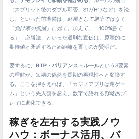
る。
デモプレイで挙動を確かめる
、ルールの細目
（スプリット後のダブル可否、S17/H17など）を読
む、といった前準備は、
結果として勝率ではなく
「負け率の低減」に効く
。加えて、「100%勝て
る」「必勝法」といった過剰な宣伝は、原理的に
期待値と矛盾するため距離を置くのが賢明だ。
要するに、
RTP・バリアンス・ルール
という3要素
の理解が、短期の偶然を長期の再現性へと変換す
る。ここを押さえれば、「カジノアプリは運ゲー
ム」という先入観を超え、数字で語れる
戦略的プ
レイ
に進化できる。
稼ぎを左右する実践ノウ
ハウ：ボーナス活用、バ