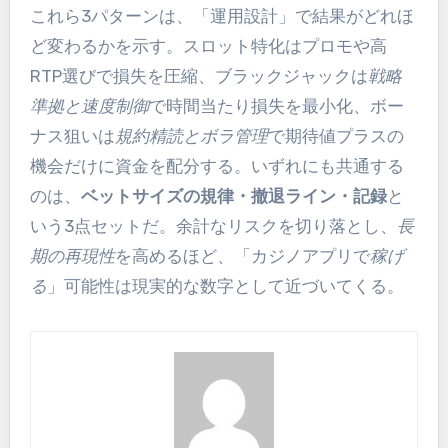
これら3パターンは、「運用設計」で結果がどれほ
ど変わるかを示す。スロット特化はプロモや高
RTP選びで損失を圧縮、ブラックジャックは
戦略
準拠と速度制御
で時間当たり損失を最小化、ボー
ナス狙いは
規約精読とボラ管理
で期待値プラスの
機会だけに資金を配分する。いずれにも共通する
のは、
ベットサイズの規律・撤退ライン・記録
と
いう3点セットだ。余計なリスクを切り落とし、
長
期の再現性
を高めるほど、「カジノアプリで
稼げ
る
」可能性は現実的な数字として近づいてくる。