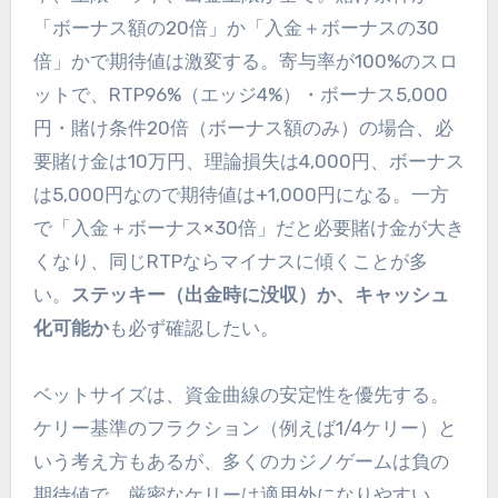
「ボーナス額の20倍」か「入金＋ボーナスの30
倍」かで期待値は激変する。寄与率が100%のスロ
ットで、RTP96%（エッジ4%）・ボーナス5,000
円・賭け条件20倍（ボーナス額のみ）の場合、必
要賭け金は10万円、理論損失は4,000円、ボーナス
は5,000円なので期待値は+1,000円になる。一方
で「入金＋ボーナス×30倍」だと必要賭け金が大き
くなり、同じRTPならマイナスに傾くことが多
い。
ステッキー（出金時に没収）か、キャッシュ
化可能か
も必ず確認したい。
ベットサイズは、資金曲線の安定性を優先する。
ケリー基準のフラクション（例えば1/4ケリー）と
いう考え方もあるが、多くのカジノゲームは負の
期待値で、厳密なケリーは適用外になりやすい。