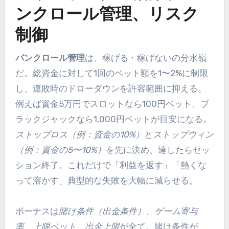
ンクロール管理、リスク
制御
バンクロール管理
は、稼げる・稼げないの分水嶺
だ。総資金に対して1回のベット額を1〜2%に制限
し、連敗時のドローダウンを許容範囲に抑える。
例えば資金5万円でスロットなら100円ベット、ブ
ラックジャックなら1,000円ベットが目安になる。
ストップロス（例：資金の10%）
と
ストップウィン
（例：資金の5〜10%）
を先に決め、達したらセッ
ション終了。これだけで「利益を返す」「熱くな
って溶かす」典型的な失敗を大幅に減らせる。
ボーナスは
賭け条件（出金条件）
、
ゲーム寄与
率
、
上限ベット
、
出金上限
が全て。賭け条件が