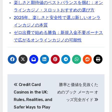
楽しさと期待値のベストバランスを掴む：オン
ラインカジノ・スロットおすすめの選び方
2025年、楽しさと安全性で選ぶ新しいオンラ
インカジノの本質
ゼロ出費で始める勝負：新規入金不要ボーナス
で広がるオンラインカジノの可能性
Post
Credit Card
勝率と価値を見抜くた
navigation
Casinos in the UK:
めのブック メーカー オ
Rules, Realities, and
ッズ完全ガイド
Safer Ways to Play