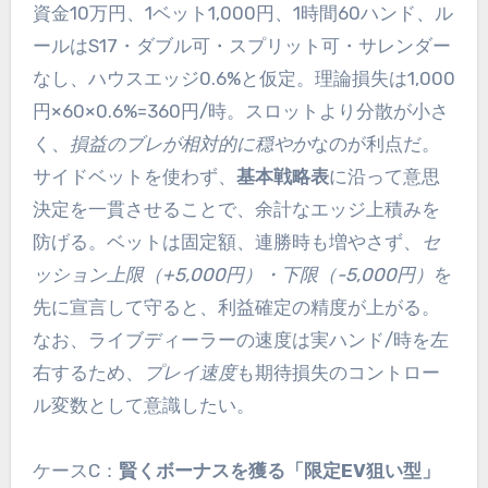
資金10万円、1ベット1,000円、1時間60ハンド、ル
ールはS17・ダブル可・スプリット可・サレンダー
なし、ハウスエッジ0.6%と仮定。理論損失は1,000
円×60×0.6%=360円/時。スロットより分散が小さ
く、
損益のブレが相対的に穏やか
なのが利点だ。
サイドベットを使わず、
基本戦略表
に沿って意思
決定を一貫させることで、余計なエッジ上積みを
防げる。ベットは固定額、連勝時も増やさず、
セ
ッション上限（+5,000円）・下限（-5,000円）
を
先に宣言して守ると、利益確定の精度が上がる。
なお、ライブディーラーの速度は実ハンド/時を左
右するため、
プレイ速度
も期待損失のコントロー
ル変数として意識したい。
ケースC：
賢くボーナスを獲る「限定EV狙い型」