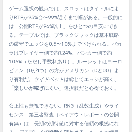
ゲーム選択の観点では、スロットはタイトルによ
りRTPが95%台〜99%近くまで幅がある。一般的に
は「公開RTPが96%以上」をひとつの目安にでき
る。テーブルでは、ブラックジャックは基本戦略
の厳守でエッジを0.5〜1.0%まで下げられる。バカ
ラはプレイヤー側で約1.24%、バンカー側で約
1.06%（ただし手数料あり）。ルーレットはヨーロ
ピアン（0が1つ）の方がアメリカン（0と00）よ
り有利だ。
サイドベット
は総じてエッジが高く、
「楽しいが稼ぎにくい」
選択肢だと心得ておく。
公正性も無視できない。RNG（乱数生成）やライ
センス、第三者監査（ペイアウトレポートの公開
有無）は、長期の期待値に対する信頼の根拠にな