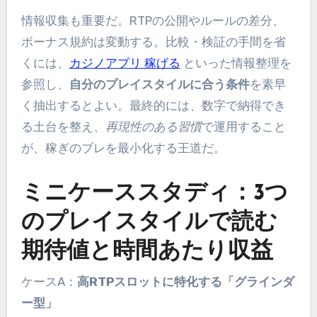
情報収集も重要だ。RTPの公開やルールの差分、
ボーナス規約は変動する。比較・検証の手間を省
くには、
カジノアプリ 稼げる
といった情報整理を
参照し、
自分のプレイスタイルに合う条件
を素早
く抽出するとよい。最終的には、数字で納得でき
る土台を整え、
再現性のある習慣
で運用すること
が、稼ぎのブレを最小化する王道だ。
ミニケーススタディ：3つ
のプレイスタイルで読む
期待値と時間あたり収益
ケースA：
高RTPスロットに特化する「グラインダ
ー型」