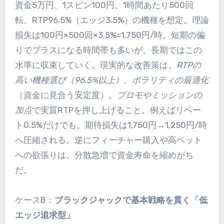
資金5万円、1スピン100円、1時間あたり500回
転、RTP96.5%（エッジ3.5%）の機種を想定。理論
損失は100円×500回×3.5%=1,750円/時。短期の偏
りでプラスになる時間帯も多いが、長期ではこの
水準に収束していく。現実的な改善策は、
RTPの
高い機種選び（96.5%以上）
、
ボラリティの最適化
（資金に見合う安定度）、
プロモやミッションの
加点
で実質RTPを押し上げること。例えばリベー
ト0.5%だけでも、期待損失は1,750円→1,250円/時
へ圧縮される。逆にフィーチャー購入や高ベット
への欲張りは、分散急増で資金寿命を縮めがち
だ。
ケースB：
ブラックジャックで基本戦略を貫く「低
エッジ追求型」