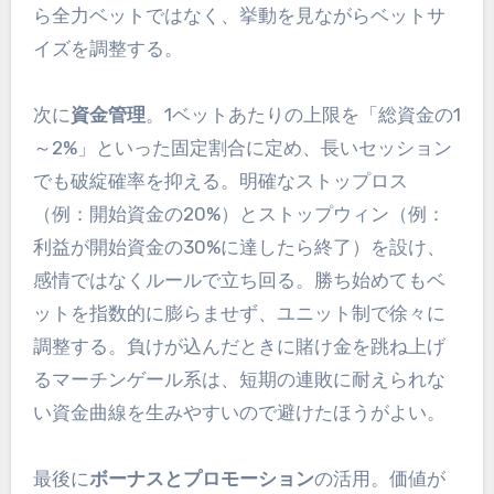
ら全力ベットではなく、挙動を見ながらベットサ
イズを調整する。
次に
資金管理
。1ベットあたりの上限を「総資金の1
～2%」といった固定割合に定め、長いセッション
でも破綻確率を抑える。明確なストップロス
（例：開始資金の20%）とストップウィン（例：
利益が開始資金の30%に達したら終了）を設け、
感情ではなくルールで立ち回る。勝ち始めてもベ
ットを指数的に膨らませず、ユニット制で徐々に
調整する。負けが込んだときに賭け金を跳ね上げ
るマーチンゲール系は、短期の連敗に耐えられな
い資金曲線を生みやすいので避けたほうがよい。
最後に
ボーナスとプロモーション
の活用。価値が