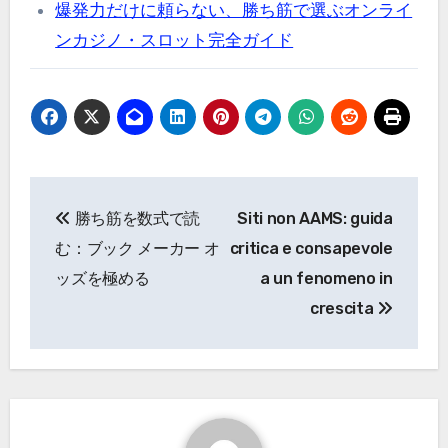
爆発力だけに頼らない、勝ち筋で選ぶオンライ
ンカジノ・スロット完全ガイド
Post
勝ち筋を数式で読
Siti non AAMS: guida
navigation
む：ブック メーカー オ
critica e consapevole
ッズを極める
a un fenomeno in
crescita