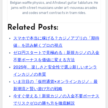
Belgian waffle physics, and Afrobeat guitar tablature. He
jams with street musicians under art-nouveau arcades
and codes smart contracts in tram rides.
Related Posts:
スマホで本当に稼げる？カジノアプリの「期待
値」を読み解くプロの視点
ゼロ円スタートで見極める：新規カジノの入金
不要ボーナスを価値に変える方法
2025年、楽しさと安全性で選ぶ新しいオンラ
インカジノの本質
いま注目の「仮想通貨×オンラインカジノ」最
新潮流と賢い遊び方の戦略
今すぐ使える！新規カジノの入金不要ボーナス
でリスクゼロの勝ち方を徹底解説