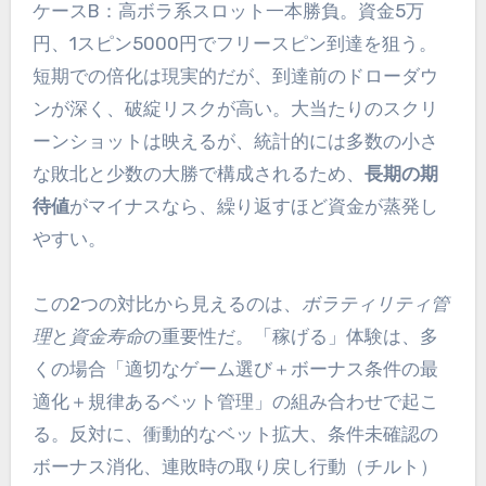
ケースB：高ボラ系スロット一本勝負。資金5万
円、1スピン5000円でフリースピン到達を狙う。
短期での倍化は現実的だが、到達前のドローダウ
ンが深く、破綻リスクが高い。大当たりのスクリ
ーンショットは映えるが、統計的には多数の小さ
な敗北と少数の大勝で構成されるため、
長期の期
待値
がマイナスなら、繰り返すほど資金が蒸発し
やすい。
この2つの対比から見えるのは、
ボラティリティ管
理
と
資金寿命
の重要性だ。「稼げる」体験は、多
くの場合「適切なゲーム選び＋ボーナス条件の最
適化＋規律あるベット管理」の組み合わせで起こ
る。反対に、衝動的なベット拡大、条件未確認の
ボーナス消化、連敗時の取り戻し行動（チルト）