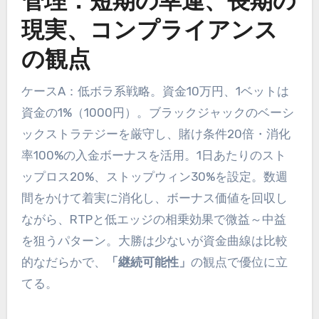
管理：短期の幸運、長期の
現実、コンプライアンス
の観点
ケースA：低ボラ系戦略。資金10万円、1ベットは
資金の1%（1000円）。ブラックジャックのベーシ
ックストラテジーを厳守し、賭け条件20倍・消化
率100%の入金ボーナスを活用。1日あたりのスト
ップロス20%、ストップウィン30%を設定。数週
間をかけて着実に消化し、ボーナス価値を回収し
ながら、RTPと低エッジの相乗効果で微益～中益
を狙うパターン。大勝は少ないが資金曲線は比較
的なだらかで、
「継続可能性」
の観点で優位に立
てる。