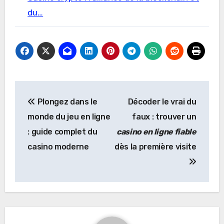
du…
Post
Plongez dans le
Décoder le vrai du
navigation
monde du jeu en ligne
faux : trouver un
: guide complet du
casino en ligne fiable
casino moderne
dès la première visite