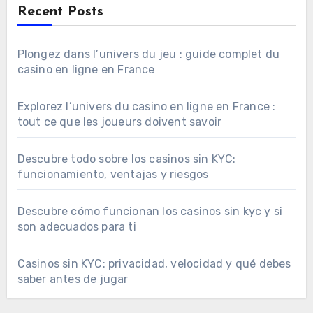
Recent Posts
Plongez dans l’univers du jeu : guide complet du
casino en ligne en France
Explorez l’univers du casino en ligne en France :
tout ce que les joueurs doivent savoir
Descubre todo sobre los casinos sin KYC:
funcionamiento, ventajas y riesgos
Descubre cómo funcionan los casinos sin kyc y si
son adecuados para ti
Casinos sin KYC: privacidad, velocidad y qué debes
saber antes de jugar