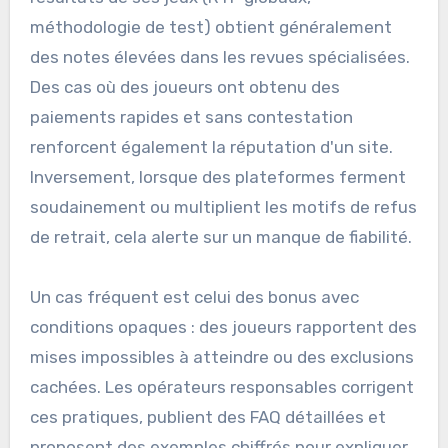
méthodologie de test) obtient généralement
des notes élevées dans les revues spécialisées.
Des cas où des joueurs ont obtenu des
paiements rapides et sans contestation
renforcent également la réputation d'un site.
Inversement, lorsque des plateformes ferment
soudainement ou multiplient les motifs de refus
de retrait, cela alerte sur un manque de fiabilité.
Un cas fréquent est celui des bonus avec
conditions opaques : des joueurs rapportent des
mises impossibles à atteindre ou des exclusions
cachées. Les opérateurs responsables corrigent
ces pratiques, publient des FAQ détaillées et
proposent des exemples chiffrés pour expliquer