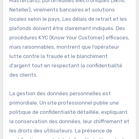
Mastercard), portefeuilles électroniques (Skrill,
Neteller), virements bancaires et solutions
locales selon le pays. Les délais de retrait et les
plafonds doivent être clairement indiqués. Des
procédures KYC (Know Your Customer) efficaces,
mais raisonnables, montrent que l'opérateur
lutte contre la fraude et le blanchiment
d'argent tout en respectant la confidentialité
des clients.
La gestion des données personnelles est
primordiale. Un site professionnel publie une
politique de confidentialité détaillée, expliquant
la conservation des données, leur chiffrement et
les droits des utilisateurs. La présence de