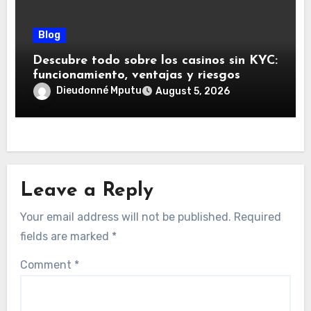
Blog
Descubre todo sobre los casinos sin KYC:
funcionamiento, ventajas y riesgos
Dieudonné Mputu
August 5, 2026
Leave a Reply
Your email address will not be published.
Required
fields are marked
*
Comment
*