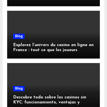
Blog
Explorez l’univers du casino en ligne en
France : tout ce que les joueurs
doivent savoir
Blog
Descubre todo sobre los casinos sin
KYC: funcionamiento, ventajas y