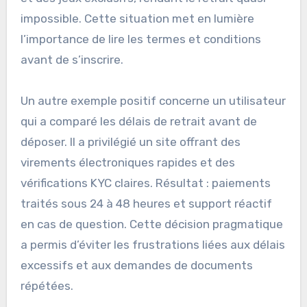
impossible. Cette situation met en lumière
l’importance de lire les termes et conditions
avant de s’inscrire.
Un autre exemple positif concerne un utilisateur
qui a comparé les délais de retrait avant de
déposer. Il a privilégié un site offrant des
virements électroniques rapides et des
vérifications KYC claires. Résultat : paiements
traités sous 24 à 48 heures et support réactif
en cas de question. Cette décision pragmatique
a permis d’éviter les frustrations liées aux délais
excessifs et aux demandes de documents
répétées.