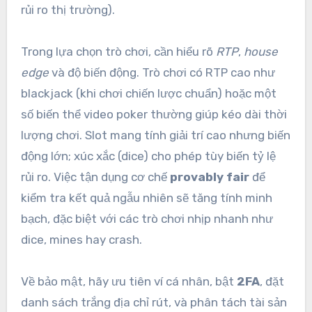
rủi ro thị trường).
Trong lựa chọn trò chơi, cần hiểu rõ
RTP
,
house
edge
và độ biến động. Trò chơi có RTP cao như
blackjack (khi chơi chiến lược chuẩn) hoặc một
số biến thể video poker thường giúp kéo dài thời
lượng chơi. Slot mang tính giải trí cao nhưng biến
động lớn; xúc xắc (dice) cho phép tùy biến tỷ lệ
rủi ro. Việc tận dụng cơ chế
provably fair
để
kiểm tra kết quả ngẫu nhiên sẽ tăng tính minh
bạch, đặc biệt với các trò chơi nhịp nhanh như
dice, mines hay crash.
Về bảo mật, hãy ưu tiên ví cá nhân, bật
2FA
, đặt
danh sách trắng địa chỉ rút, và phân tách tài sản