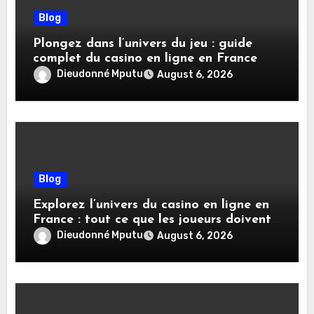
Blog
Plongez dans l’univers du jeu : guide
complet du casino en ligne en France
Dieudonné Mputu
August 6, 2026
Blog
Explorez l’univers du casino en ligne en
France : tout ce que les joueurs doivent
savoir
Dieudonné Mputu
August 6, 2026