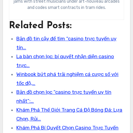
jams with street musicians under art-nouveau arcades
and codes smart contracts in tram rides.
Related Posts:
Bản đồ tin cậy để tìm “casino trực tuyến uy
tín…
La bàn chọn lọc: bí quyết nhận diện casino
trực…
Winbook bứt phá trải nghiệm cá cược số với
tốc độ,…
Bản đồ chọn lọc “casino trực tuyến uy tín
nhất”:…
Khám Phá Thế Giới Trang Cá Độ Bóng Đá: Lựa
Chọn, Rủi…
Khám Phá Bí Quyết Chọn Casino Trực Tuyến