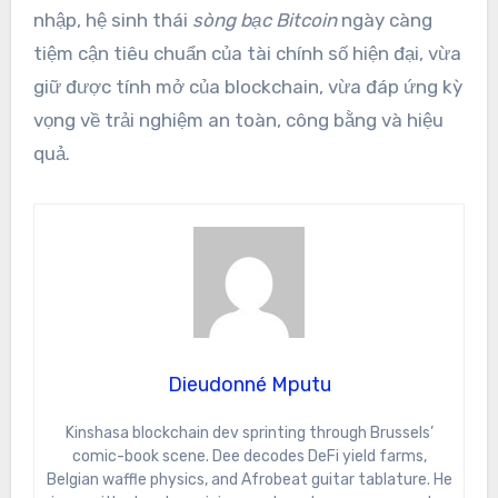
nhập, hệ sinh thái
sòng bạc Bitcoin
ngày càng
tiệm cận tiêu chuẩn của tài chính số hiện đại, vừa
giữ được tính mở của blockchain, vừa đáp ứng kỳ
vọng về trải nghiệm an toàn, công bằng và hiệu
quả.
Dieudonné Mputu
Kinshasa blockchain dev sprinting through Brussels’
comic-book scene. Dee decodes DeFi yield farms,
Belgian waffle physics, and Afrobeat guitar tablature. He