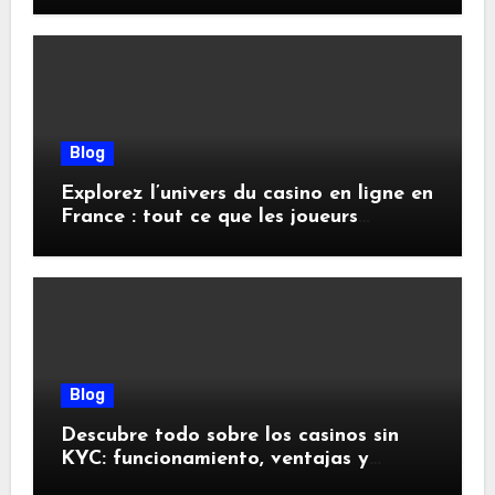
Blog
Explorez l’univers du casino en ligne en
France : tout ce que les joueurs
doivent savoir
Blog
Descubre todo sobre los casinos sin
KYC: funcionamiento, ventajas y
riesgos