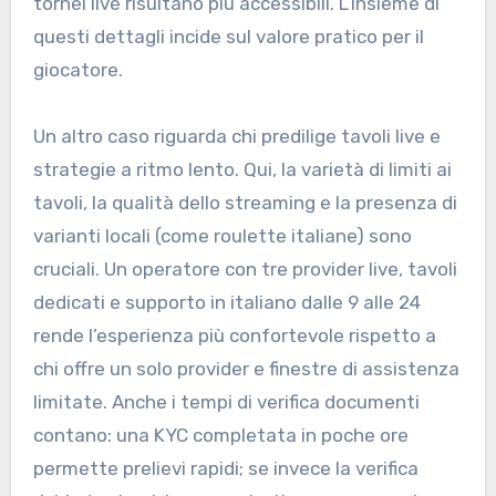
tornei live risultano più accessibili. L’insieme di
questi dettagli incide sul valore pratico per il
giocatore.
Un altro caso riguarda chi predilige tavoli live e
strategie a ritmo lento. Qui, la varietà di limiti ai
tavoli, la qualità dello streaming e la presenza di
varianti locali (come roulette italiane) sono
cruciali. Un operatore con tre provider live, tavoli
dedicati e supporto in italiano dalle 9 alle 24
rende l’esperienza più confortevole rispetto a
chi offre un solo provider e finestre di assistenza
limitate. Anche i tempi di verifica documenti
contano: una KYC completata in poche ore
permette prelievi rapidi; se invece la verifica