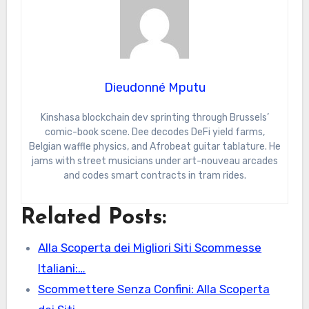
Dieudonné Mputu
Kinshasa blockchain dev sprinting through Brussels’
comic-book scene. Dee decodes DeFi yield farms,
Belgian waffle physics, and Afrobeat guitar tablature. He
jams with street musicians under art-nouveau arcades
and codes smart contracts in tram rides.
Related Posts:
Alla Scoperta dei Migliori Siti Scommesse
Italiani:…
Scommettere Senza Confini: Alla Scoperta