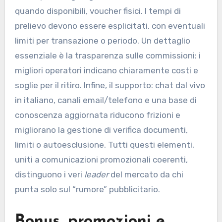
quando disponibili, voucher fisici. I tempi di
prelievo devono essere esplicitati, con eventuali
limiti per transazione o periodo. Un dettaglio
essenziale è la trasparenza sulle commissioni: i
migliori operatori indicano chiaramente costi e
soglie per il ritiro. Infine, il supporto: chat dal vivo
in italiano, canali email/telefono e una base di
conoscenza aggiornata riducono frizioni e
migliorano la gestione di verifica documenti,
limiti o autoesclusione. Tutti questi elementi,
uniti a comunicazioni promozionali coerenti,
distinguono i veri
leader
del mercato da chi
punta solo sul “rumore” pubblicitario.
Bonus, promozioni e