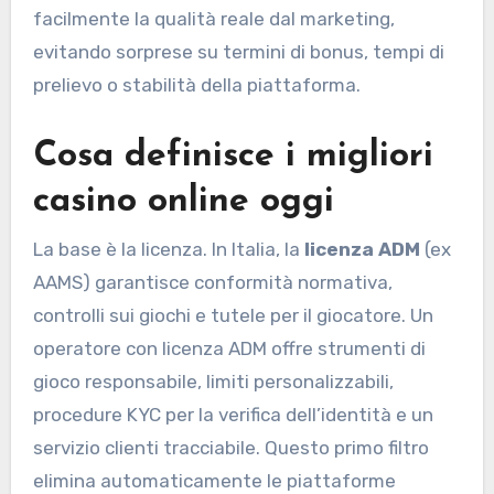
facilmente la qualità reale dal marketing,
evitando sorprese su termini di bonus, tempi di
prelievo o stabilità della piattaforma.
Cosa definisce i migliori
casino online oggi
La base è la licenza. In Italia, la
licenza ADM
(ex
AAMS) garantisce conformità normativa,
controlli sui giochi e tutele per il giocatore. Un
operatore con licenza ADM offre strumenti di
gioco responsabile, limiti personalizzabili,
procedure KYC per la verifica dell’identità e un
servizio clienti tracciabile. Questo primo filtro
elimina automaticamente le piattaforme