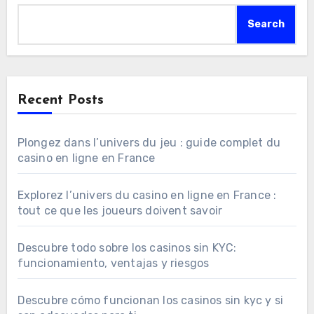
Search
Recent Posts
Plongez dans l’univers du jeu : guide complet du
casino en ligne en France
Explorez l’univers du casino en ligne en France :
tout ce que les joueurs doivent savoir
Descubre todo sobre los casinos sin KYC:
funcionamiento, ventajas y riesgos
Descubre cómo funcionan los casinos sin kyc y si