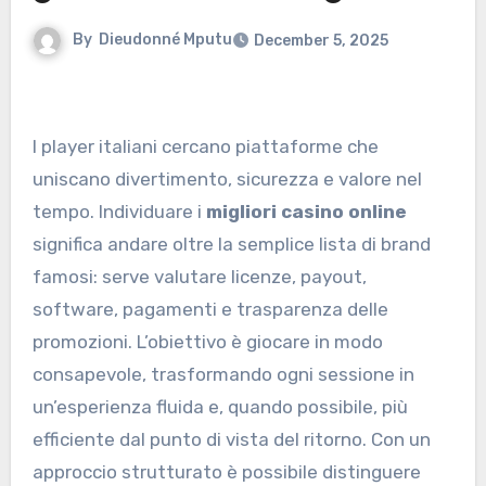
By
Dieudonné Mputu
December 5, 2025
I player italiani cercano piattaforme che
uniscano divertimento, sicurezza e valore nel
tempo. Individuare i
migliori casino online
significa andare oltre la semplice lista di brand
famosi: serve valutare licenze, payout,
software, pagamenti e trasparenza delle
promozioni. L’obiettivo è giocare in modo
consapevole, trasformando ogni sessione in
un’esperienza fluida e, quando possibile, più
efficiente dal punto di vista del ritorno. Con un
approccio strutturato è possibile distinguere