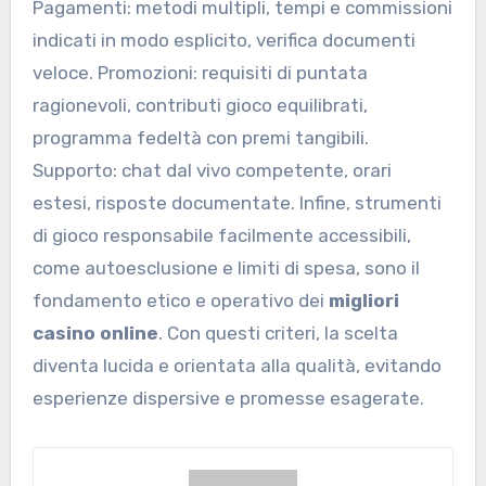
Pagamenti: metodi multipli, tempi e commissioni
indicati in modo esplicito, verifica documenti
veloce. Promozioni: requisiti di puntata
ragionevoli, contributi gioco equilibrati,
programma fedeltà con premi tangibili.
Supporto: chat dal vivo competente, orari
estesi, risposte documentate. Infine, strumenti
di gioco responsabile facilmente accessibili,
come autoesclusione e limiti di spesa, sono il
fondamento etico e operativo dei
migliori
casino online
. Con questi criteri, la scelta
diventa lucida e orientata alla qualità, evitando
esperienze dispersive e promesse esagerate.