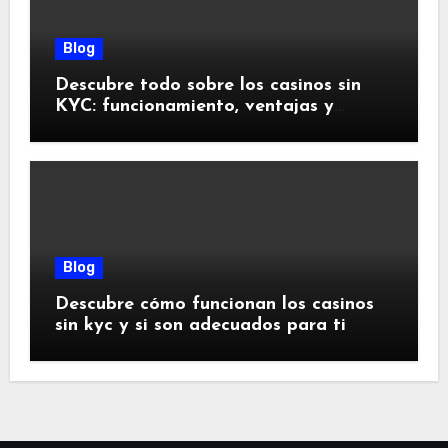
Blog
Descubre todo sobre los casinos sin
KYC: funcionamiento, ventajas y
riesgos
Blog
Descubre cómo funcionan los casinos
sin kyc y si son adecuados para ti