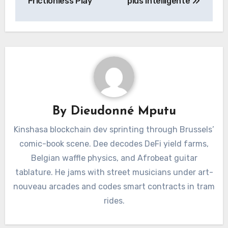
Frictionless Play
plus intelligente
By
Dieudonné Mputu
Kinshasa blockchain dev sprinting through Brussels’
comic-book scene. Dee decodes DeFi yield farms,
Belgian waffle physics, and Afrobeat guitar
tablature. He jams with street musicians under art-
nouveau arcades and codes smart contracts in tram
rides.