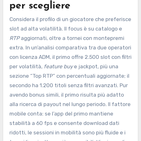
per scegliere
Considera il profilo di un giocatore che preferisce
slot ad alta volatilità. Il focus è su catalogo e
RTP
aggiornati, oltre a tornei con montepremi
extra. In un’analisi comparativa tra due operatori
con licenza ADM, il primo offre 2.500 slot con filtri
per volatilità,
feature buy
e jackpot, più una
sezione “Top RTP” con percentuali aggiornate; il
secondo ha 1.200 titoli senza filtri avanzati. Pur
avendo bonus simili, il primo risulta più adatto
alla ricerca di payout nel lungo periodo. Il fattore
mobile conta: se l’app del primo mantiene
stabilità a 60 fps e consente download dati
ridotti, le sessioni in mobilità sono più fluide e i