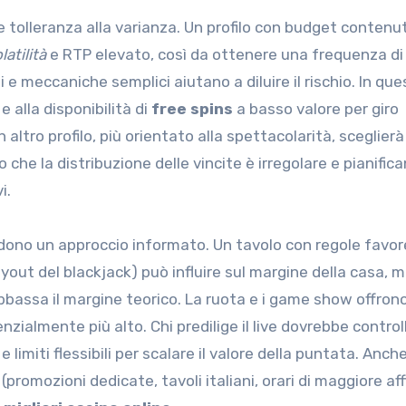
e tolleranza alla varianza. Un profilo con budget contenu
atilità
e RTP elevato, così da ottenere una frequenza di 
i e meccaniche semplici aiutano a diluire il rischio. In qu
e alla disponibilità di
free spins
a basso valore per giro
altro profilo, più orientato alla spettacolarità, sceglierà
che la distribuzione delle vincite è irregolare e pianific
i.
iedono un approccio informato. Un tavolo con regole favor
out del blackjack) può influire sul margine della casa, m
bbassa il margine teorico. La ruota e i game show offron
almente più alto. Chi predilige il live dovrebbe control
 limiti flessibili per scalare il valore della puntata. Anche 
promozioni dedicate, tavoli italiani, orari di maggiore af