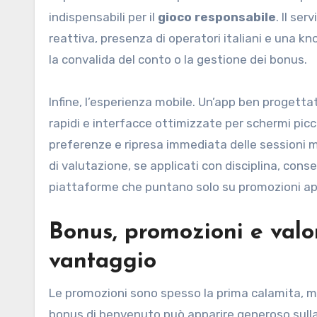
indispensabili per il
gioco responsabile
. Il ser
reattiva, presenza di operatori italiani e una kn
la convalida del conto o la gestione dei bonus.
Infine, l’esperienza mobile. Un’app ben progett
rapidi e interfacce ottimizzate per schermi piccol
preferenze e ripresa immediata delle sessioni mi
di valutazione, se applicati con disciplina, conse
piattaforme che puntano solo su promozioni ap
Bonus, promozioni e valor
vantaggio
Le promozioni sono spesso la prima calamita, ma 
bonus di benvenuto può apparire generoso sulla