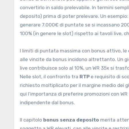
convertirlo in saldo prelevabile. In termini sempli
deposito) prima di poter prelevare. Un esempio
generare 7.000€ di puntate se si incassano 200€.
100% (in genere le slot) rispetto ai tavoli live,
I limiti di puntata massima con bonus attivo, le e
alle vincite da bonus incidono altrettanto. Un 
live contribuisce solo al 10%, un WR 35x si tras
Nelle slot, il confronto tra
RTP
e requisito di s
richiesto moltiplicato per il margine medio dei g
qui l’importanza di preferire promozioni con WR b
indipendente dal bonus.
Il capitolo
bonus senza deposito
merita atten
soggetto a WR elevati, cap alle vincite e restri