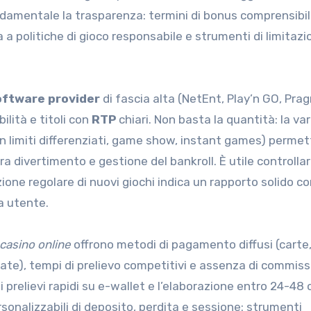
ndamentale la trasparenza: termini di bonus comprensibili
a a politiche di gioco responsabile e strumenti di limitaz
oftware provider
di fascia alta (NetEnt, Play’n GO, Pra
bilità e titoli con
RTP
chiari. Non basta la quantità: la va
e con limiti differenziati, game show, instant games) permet
 tra divertimento e gestione del bankroll. È utile controlla
one regolare di nuovi giochi indica un rapporto solido co
a utente.
 casino online
offrono metodi di pagamento diffusi (carte,
agate), tempi di prelievo competitivi e assenza di commiss
i prelievi rapidi su e-wallet e l’elaborazione entro 24-48 
ersonalizzabili di deposito, perdita e sessione: strumenti