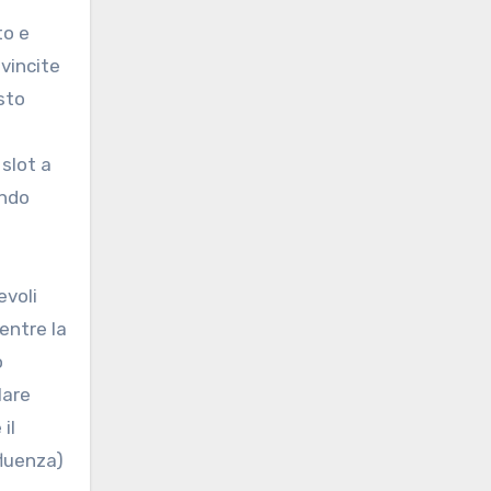
to e
vincite
esto
 slot a
ando
evoli
entre la
o
lare
il
fluenza)