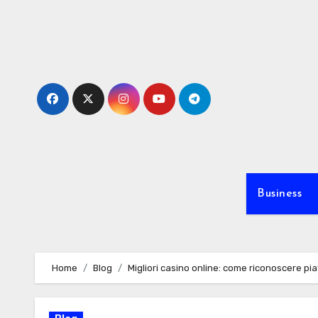
Skip
to
content
Business
Home
Blog
Migliori casino online: come riconoscere p