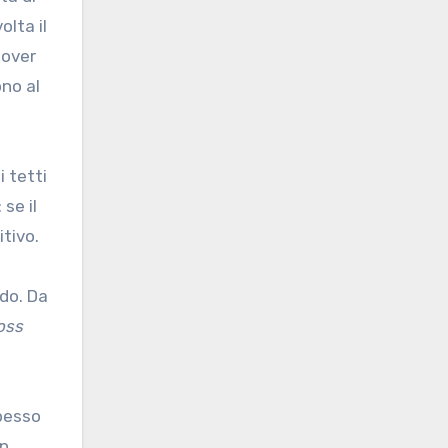
olta il
dover
ono al
i tetti
: se il
tivo.
odo. Da
oss
pesso
on