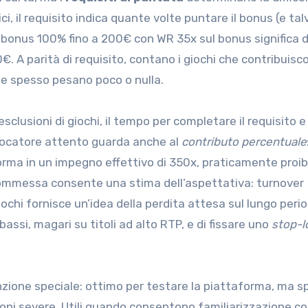
ci, il requisito indica quante volte puntare il bonus (e talv
: bonus 100% fino a 200€ con WR 35x sul bonus significa 
 A parità di requisito, contano i giochi che contribuisc
 che spesso pesano poco o nulla.
sclusioni di giochi, il tempo per completare il requisito e 
giocatore attento guarda anche al
contributo percentuale
forma in un impegno effettivo di 350x, praticamente proibi
commessa consente una stima dell’aspettativa: turnover
iochi fornisce un’idea della perdita attesa sul lungo peri
assi, magari su titoli ad alto RTP, e di fissare uno
stop-l
zione speciale: ottimo per testare la piattaforma, ma s
zioni severe. Utili quando consentono familiarizzazione c