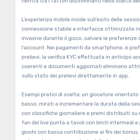
rientra tra i fattori discriminanti nella scelta de
L’esperienza mobile incide sull’esito delle sessio
connessione stabile e interfacce ottimizzate ridu
invasive durante il gioco, salvare le preferenze 
l’account. Nei pagamenti da smartphone, è prefer
prelievi, la verifica KYC effettuata in anticipo a
coerenti e documenti aggiornati eliminano attrit
sullo stato dei prelievi direttamente in app.
Esempi pratici di scelta: un giocatore orientato 
basso, mirati a incrementare la durata della se
con classifiche giornaliere e premi distribuiti s
fan del live punta a tavoli con limiti intermedi
giochi con bassa contribuzione ai fini dei bonus. 