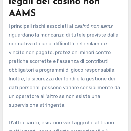
legali dei casinò non
AAMS
I principali rischi associati ai
casinò non aams
riguardano la mancanza di tutele previste dalla
normativa italiana: difficoltà nel reclamare
vincite non pagate, protezioni minori contro
pratiche scorrette e l'assenza di contributi
obbligatori a programmi di gioco responsabile.
Inoltre, la sicurezza dei fondi e la gestione dei
dati personali possono variare sensibilmente da
un operatore all'altro se non esiste una
supervisione stringente.
D'altro canto, esistono vantaggi che attirano