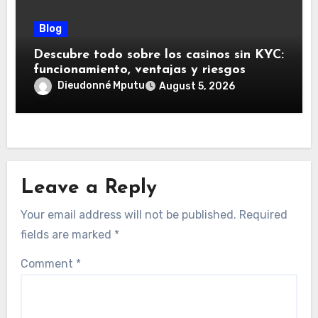
Blog
Descubre todo sobre los casinos sin KYC:
funcionamiento, ventajas y riesgos
Dieudonné Mputu
August 5, 2026
Leave a Reply
Your email address will not be published.
Required
fields are marked
*
Comment
*