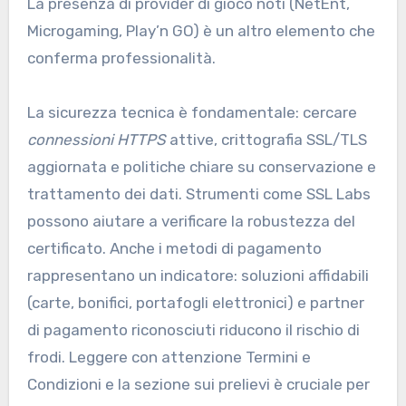
La presenza di provider di gioco noti (NetEnt,
Microgaming, Play’n GO) è un altro elemento che
conferma professionalità.
La sicurezza tecnica è fondamentale: cercare
connessioni HTTPS
attive, crittografia SSL/TLS
aggiornata e politiche chiare su conservazione e
trattamento dei dati. Strumenti come SSL Labs
possono aiutare a verificare la robustezza del
certificato. Anche i metodi di pagamento
rappresentano un indicatore: soluzioni affidabili
(carte, bonifici, portafogli elettronici) e partner
di pagamento riconosciuti riducono il rischio di
frodi. Leggere con attenzione Termini e
Condizioni e la sezione sui prelievi è cruciale per