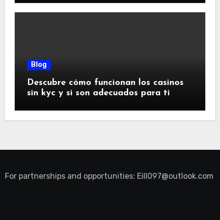
Blog
Descubre cómo funcionan los casinos
sin kyc y si son adecuados para ti
For partnerships and opportunities:
Eill097@outlook.com