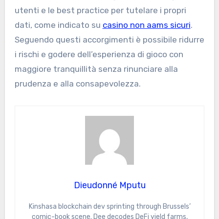
utenti e le best practice per tutelare i propri
dati, come indicato su
casino non aams sicuri
.
Seguendo questi accorgimenti è possibile ridurre
i rischi e godere dell’esperienza di gioco con
maggiore tranquillità senza rinunciare alla
prudenza e alla consapevolezza.
Dieudonné Mputu
Kinshasa blockchain dev sprinting through Brussels’
comic-book scene. Dee decodes DeFi yield farms,