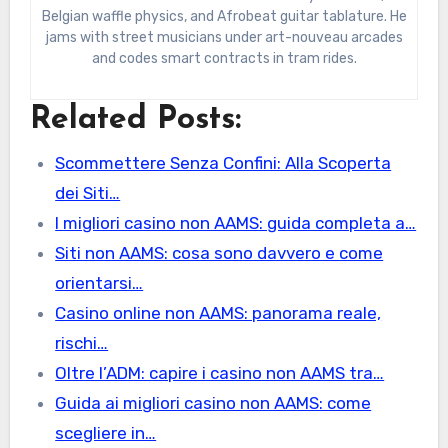
Belgian waffle physics, and Afrobeat guitar tablature. He
jams with street musicians under art-nouveau arcades
and codes smart contracts in tram rides.
Related Posts:
Scommettere Senza Confini: Alla Scoperta
dei Siti…
I migliori casino non AAMS: guida completa a…
Siti non AAMS: cosa sono davvero e come
orientarsi…
Casino online non AAMS: panorama reale,
rischi…
Oltre l’ADM: capire i casino non AAMS tra…
Guida ai migliori casino non AAMS: come
scegliere in…