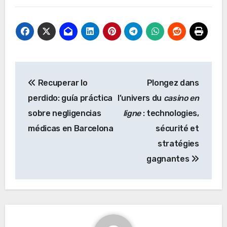
Post
Recuperar lo
Plongez dans
navigation
perdido: guía práctica
l’univers du
casino en
sobre negligencias
ligne
: technologies,
médicas en Barcelona
sécurité et
stratégies
gagnantes