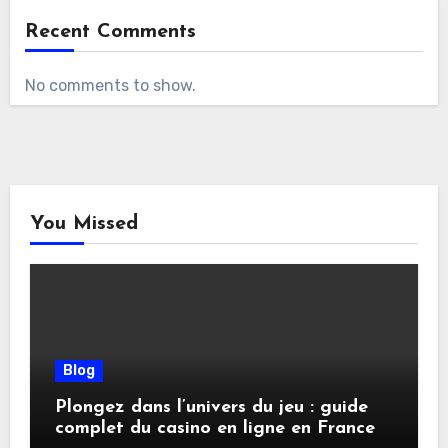
Recent Comments
No comments to show.
You Missed
Blog
Plongez dans l’univers du jeu : guide
complet du casino en ligne en France