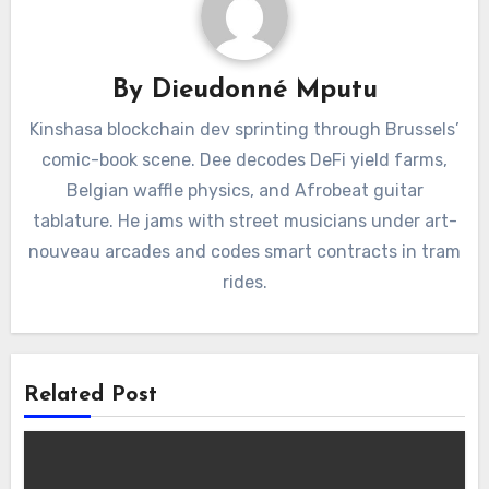
By
Dieudonné Mputu
Kinshasa blockchain dev sprinting through Brussels’
comic-book scene. Dee decodes DeFi yield farms,
Belgian waffle physics, and Afrobeat guitar
tablature. He jams with street musicians under art-
nouveau arcades and codes smart contracts in tram
rides.
Related Post