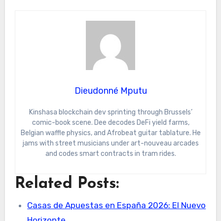
Dieudonné Mputu
Kinshasa blockchain dev sprinting through Brussels’
comic-book scene. Dee decodes DeFi yield farms,
Belgian waffle physics, and Afrobeat guitar tablature. He
jams with street musicians under art-nouveau arcades
and codes smart contracts in tram rides.
Related Posts:
Casas de Apuestas en España 2026: El Nuevo
Horizonte…