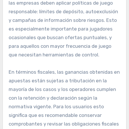
las empresas deben aplicar políticas de juego
responsable: límites de depósito, autoexclusión
y campañas de información sobre riesgos. Esto
es especialmente importante para jugadores
ocasionales que buscan ofertas puntuales, y
para aquellos con mayor frecuencia de juego
que necesitan herramientas de control.
En términos fiscales, las ganancias obtenidas en
apuestas están sujetas a tributación en la
mayoría de los casos y los operadores cumplen
con la retención y declaración según la
normativa vigente. Para los usuarios esto
significa que es recomendable conservar
comprobantes y revisar las obligaciones fiscales