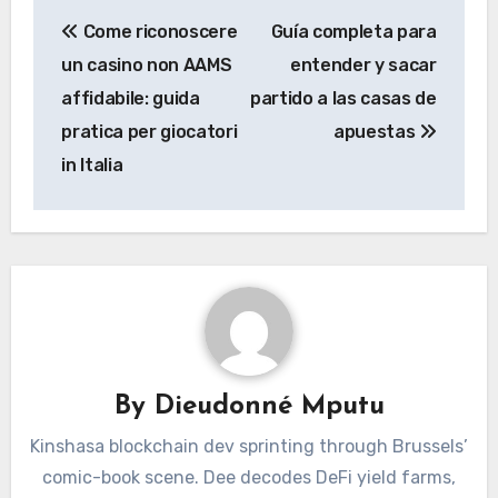
Post
Come riconoscere
Guía completa para
navigation
un casino non AAMS
entender y sacar
affidabile: guida
partido a las casas de
pratica per giocatori
apuestas
in Italia
By
Dieudonné Mputu
Kinshasa blockchain dev sprinting through Brussels’
comic-book scene. Dee decodes DeFi yield farms,