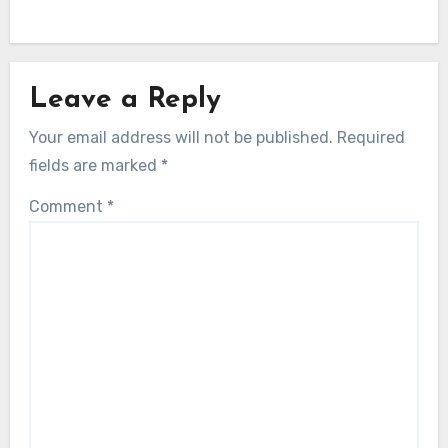
Leave a Reply
Your email address will not be published.
Required
fields are marked
*
Comment
*