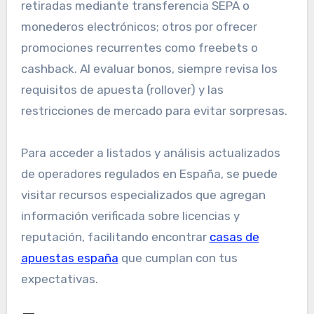
retiradas mediante transferencia SEPA o
monederos electrónicos; otros por ofrecer
promociones recurrentes como freebets o
cashback. Al evaluar bonos, siempre revisa los
requisitos de apuesta (rollover) y las
restricciones de mercado para evitar sorpresas.
Para acceder a listados y análisis actualizados
de operadores regulados en España, se puede
visitar recursos especializados que agregan
información verificada sobre licencias y
reputación, facilitando encontrar
casas de
apuestas españa
que cumplan con tus
expectativas.