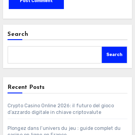
Search
Search
Recent Posts
Crypto Casino Online 2026: il futuro del gioco
d’azzardo digitale in chiave criptovalute
Plongez dans l’univers du jeu : guide complet du
casino en ligne en France