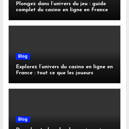
Plongez dans l’univers du jeu : guide
complet du casino en ligne en France
Blog
Explorez l’univers du casino en ligne en
France : tout ce que les joueurs
doivent savoir
Blog