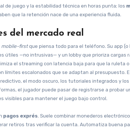
ial de juego y la estabilidad técnica en horas punta; los
m
ben que la retención nace de una experiencia fluida.
nes del mercado real
r
mobile-first
que piensa todo para el teléfono. Su app (o
nes útiles —no intrusivas— y un lobby que prioriza cargas 
miza el streaming con latencia baja para que la ruleta o
on límites escalonados que se adaptan al presupuesto. 
redictivo, el modo oscuro, los tutoriales integrados y los
formas, el jugador puede pasar de registrarse a probar u
s visibles para mantener el juego bajo control.
on
pagos exprés
. Suele combinar monederos electrónico
rar retiros tras verificar la cuenta. Automatiza buena pa