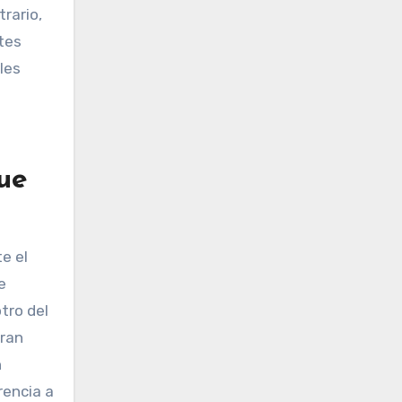
trario,
tes
les
ue
e el
e
tro del
ran
a
rencia a