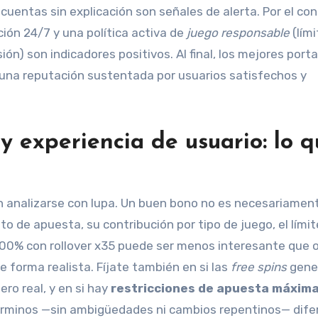
cuentas sin explicación son señales de alerta. Por el con
ión 24/7 y una política activa de
juego responsable
(lími
ón) son indicadores positivos. Al final, los mejores porta
y una reputación sustentada por usuarios satisfechos y
 experiencia de usuario: lo q
n analizarse con lupa. Un buen bono no es necesariament
to de apuesta, su contribución por tipo de juego, el límit
100% con rollover x35 puede ser menos interesante que o
de forma realista. Fíjate también en si las
free spins
gene
ro real, y en si hay
restricciones de apuesta máxim
 términos —sin ambigüedades ni cambios repentinos— dife