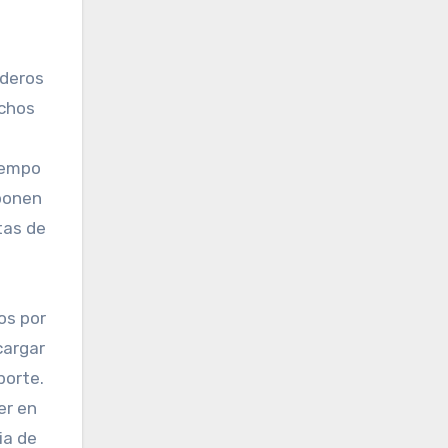
ederos
uchos
tiempo
mponen
tas de
os por
cargar
porte.
er en
ia de