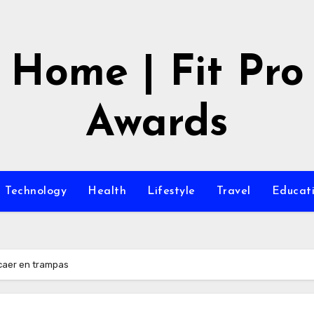
Home | Fit Pro
Awards
Technology
Health
Lifestyle
Travel
Educat
 caer en trampas