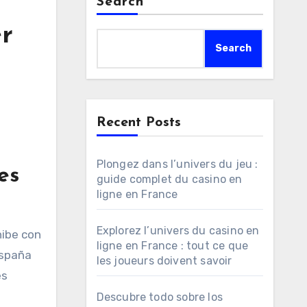
Search
er
Search
Recent Posts
Plongez dans l’univers du jeu :
es
guide complet du casino en
ligne en France
Explorez l’univers du casino en
hibe con
ligne en France : tout ce que
España
les joueurs doivent savoir
es
Descubre todo sobre los