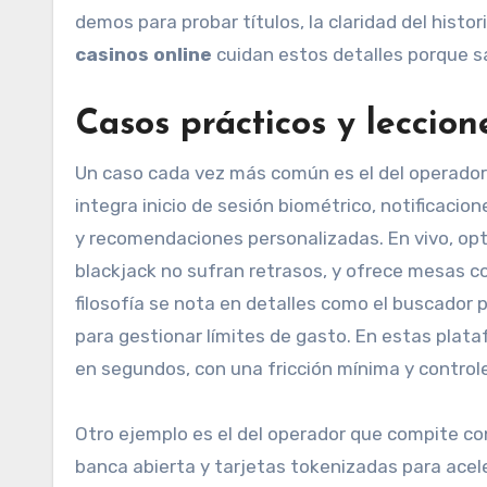
demos para probar títulos, la claridad del histor
casinos online
cuidan estos detalles porque sa
Casos prácticos y leccio
Un caso cada vez más común es el del operado
integra inicio de sesión biométrico, notificacio
y recomendaciones personalizadas. En vivo, opti
blackjack no sufran retrasos, y ofrece mesas c
filosofía se nota en detalles como el buscador p
para gestionar límites de gasto. En estas plata
en segundos, con una fricción mínima y controle
Otro ejemplo es el del operador que compite c
banca abierta y tarjetas tokenizadas para acele