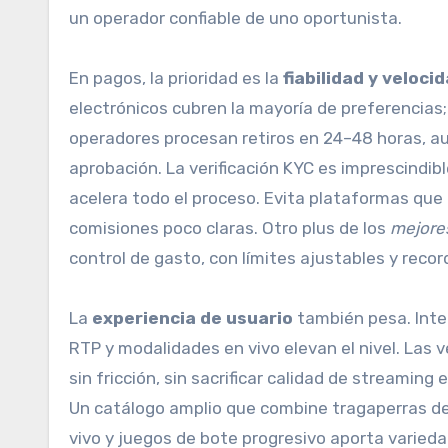
un operador confiable de uno oportunista.
En pagos, la prioridad es la
fiabilidad y veloci
electrónicos cubren la mayoría de preferencias;
operadores procesan retiros en 24–48 horas, a
aprobación. La verificación KYC es imprescindibl
acelera todo el proceso. Evita plataformas que
comisiones poco claras. Otro plus de los
mejores
control de gasto, con límites ajustables y reco
La
experiencia de usuario
también pesa. Inter
RTP y modalidades en vivo elevan el nivel. Las
sin fricción, sin sacrificar calidad de streamin
Un catálogo amplio que combine tragaperras de d
vivo y juegos de bote progresivo aporta variedad