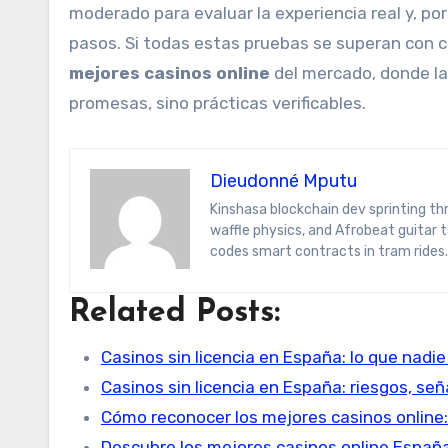
moderado para evaluar la experiencia real y, por
pasos. Si todas estas pruebas se superan con cl
mejores casinos online
del mercado, donde la 
promesas, sino prácticas verificables.
Dieudonné Mputu
Kinshasa blockchain dev sprinting through Brussels’ comic-book scene. Dee decodes DeFi yield farms, Belgian
waffle physics, and Afrobeat guitar
codes smart contracts in tram rides.
Related Posts:
Casinos sin licencia en España: lo que nadie
Casinos sin licencia en España: riesgos, se
Cómo reconocer los mejores casinos online
Descubre los mejores casinos online España