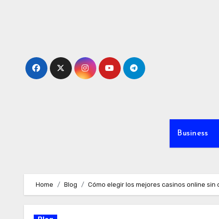
Skip
to
content
Business
Home
Blog
Cómo elegir los mejores casinos online sin