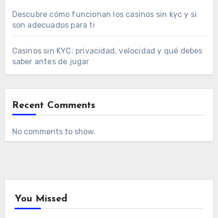
Descubre cómo funcionan los casinos sin kyc y si
son adecuados para ti
Casinos sin KYC: privacidad, velocidad y qué debes
saber antes de jugar
Recent Comments
No comments to show.
You Missed