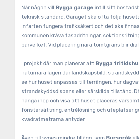
När någon vill
Bygga garage
intill sitt bostad
teknisk standard. Garaget ska ofta följa huset
infarten fungera trafiksäkert och det ska finnas
kommunen kräva fasadritningar, sektionsritning
bärverket. Vid placering nära tomtgräns blir di
I projekt där man planerar att
Bygga fritidshu
naturnära lägen där landskapsbild, strandskydd, 
se hur huset anpassas till terrängen, hur dagvat
strandskyddsdispens eller särskilda tillstånd. 
hänga ihop och visa att huset placeras varsamt 
fönstersättning, entrélösning och uteplatser g
kvadratmetrarna antyder.
Även till synes mindre tillägg, som
Burspråk
el