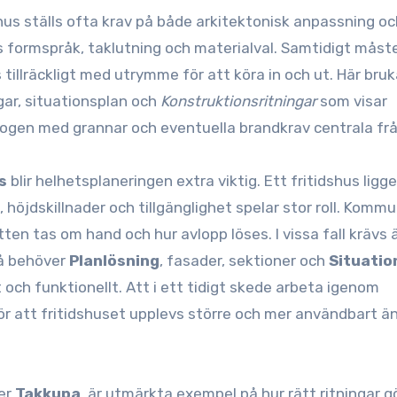
shus ställs ofta krav på både arkitektonisk anpassning o
s formspråk, taklutning och materialval. Samtidigt måst
 tillräckligt med utrymme för att köra in och ut. Här bruk
ar, situationsplan och
Konstruktionsritningar
som visar
alogen med grannar och eventuella brandkrav centrala frå
s
blir helhetsplaneringen extra viktig. Ett fritidshus ligge
höjdskillnader och tillgänglighet spelar stor roll. Kommun
ten tas om hand och hur avlopp löses. I vissa fall krävs
Då behöver
Planlösning
, fasader, sektioner och
Situatio
och funktionellt. Att i ett tidigt skede arbeta igenom
ör att fritidshuset upplevs större och mer användbart ä
ler
Takkupa
, är utmärkta exempel på hur rätt ritningar g