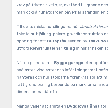
krav på friytor, siktlinjer, avstånd till granne oc
man också hur åtgärden påverkar strandlinjen 
Till de tekniska handlingarna hör
Konstruktionsr
takstolar, bjälklag, pelare, grundkonstruktion 
öppning för ett
Burspråk
eller en ny
Takkupa
k
utförd
konstruktionsritning
minskar risken för
När du planerar att
Bygga garage
eller uppför
snölaster, vindlaster och infästningar mot befin
hanteras och hur stolparna förankras för att m
rätt grundlösning beroende på markförhållanden 
dimensionera därefter.
Många väljer att anlita en
Bygglovstjänst
för 