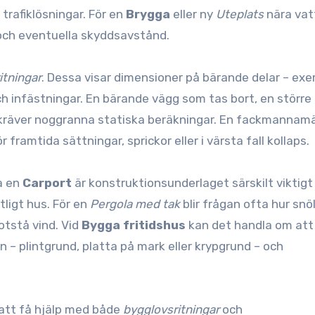
h trafiklösningar. För en
Brygga
eller ny
Uteplats
nära vat
och eventuella skyddsavstånd.
itningar
. Dessa visar dimensioner på bärande delar – ex
och infästningar. En bärande vägg som tas bort, en större
räver noggranna statiska beräkningar. En fackmannam
 framtida sättningar, sprickor eller i värsta fall kollaps.
a en
Carport
är konstruktionsunderlaget särskilt viktigt
tligt hus. För en
Pergola med tak
blir frågan ofta hur snö
otstå vind. Vid
Bygga fritidshus
kan det handla om att 
– plintgrund, platta på mark eller krypgrund – och
att få hjälp med både
bygglovsritningar
och