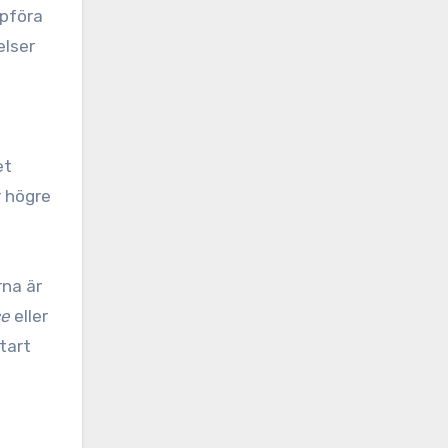
ppföra
elser
et
r högre
rna är
ce
eller
tart