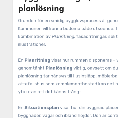
planlösning
Grunden för en smidig bygglovsprocess är ge
Kommunen vill kunna bedöma både utseende, fu
kombination av
Planritning
, fasadritningar, sek
illustrationer.
En
Planritning
visar hur rummen disponeras – vä
genomtänkt
Planlösning
viktig, oavsett om d
planlösning tar hänsyn till ljusinsläpp, möbler
attefallshus som komplementbostad kan det han
yta utan att det känns trångt.
En
Situationsplan
visar hur din byggnad placer
byggnader, vägar och ibland höjder. Den är ce