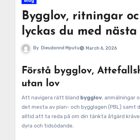
Blog
Bygglov, ritningar o
lyckas du med nästa
By
Dieudonné Mputu
March 6, 2026
Förstå bygglov, Attefall
utan lov
Att navigera rätt bland
bygglov
, anmälningar o
det mesta av plan- och bygglagen (PBL) samt de
alltid att ta reda på om din tänkta åtgärd kräve
dyra och tidsödande.