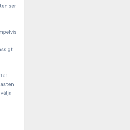
ten ser
empelvis
ässigt
 för
lasten
välja