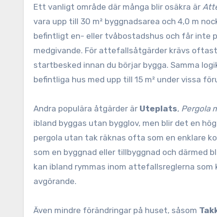
Ett vanligt område där många blir osäkra är
Att
vara upp till 30 m² byggnadsarea och 4,0 m nock
befintligt en- eller tvåbostadshus och får int
medgivande. För attefallsåtgärder krävs oftas
startbesked innan du börjar bygga. Samma logik
befintliga hus med upp till 15 m² under vissa fö
Andra populära åtgärder är
Uteplats
,
Pergola 
ibland byggas utan bygglov, men blir det en högr
pergola utan tak räknas ofta som en enklare k
som en byggnad eller tillbyggnad och därmed bli 
kan ibland rymmas inom attefallsreglerna som k
avgörande.
Även mindre förändringar på huset, såsom
Tak