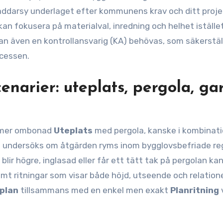
räddarsy underlaget efter kommunens krav och ditt proje
 kan fokusera på materialval, inredning och helhet iställe
an även en kontrollansvarig (KA) behövas, som säkerstäl
ocessen.
enarier: uteplats, pergola, ga
n mer ombonad
Uteplats
med pergola, kanske i kombinat
det undersöks om åtgärden ryms inom bygglovsbefriade reg
lir högre, inglasad eller får ett tätt tak på pergolan ka
mt ritningar som visar både höjd, utseende och relationen
plan
tillsammans med en enkel men exakt
Planritning