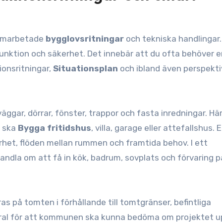
nomarbetade
bygglovsritningar
och tekniska handlingar.
nktion och säkerhet. Det innebär att du ofta behöver e
tionsritningar,
Situationsplan
och ibland även perspektiv
ggar, dörrar, fönster, trappor och fasta inredningar. Här 
u ska
Bygga fritidshus
, villa, garage eller attefallshus.
barhet, flöden mellan rummen och framtida behov. I ett
dla om att få in kök, badrum, sovplats och förvaring på
as på tomten i förhållande till tomtgränser, befintliga
ntral för att kommunen ska kunna bedöma om projektet u