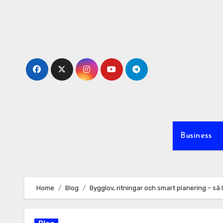
Skip
to
content
Business
Home
Blog
Bygglov, ritningar och smart planering – s