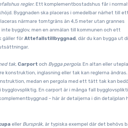
efallshus regler
. Ett komplementbostadshus får i normal
höjd. Byggnaden ska placeras i omedelbar närhet till et
e placeras närmare tomtgräns än 4,5 meter utan grannes
t inte bygglov, men en anmälan till kommunen och ett
 gäller för
Attefallstillbyggnad
, där du kan bygga ut d
rutsättningar.
med tak
,
Carport
och
Bygga pergola
. En altan eller utepl
e konstruktion, inglasning eller tak kan reglerna ändras.
onstruktion, medan en pergola med ett tätt tak kan be
bygglovspliktig. En carport är i många fall bygglovsplikt
omplementbyggnad – här är detaljerna i din detaljplan 
kupa
eller
Burspråk
, är typiska exempel där det behövs 