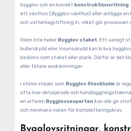
bygglov och en korrekt
konstruktionsritning
ett växthus (
Bygglov växthus
) eller anlägga en
och vattenlagstiftning in, vilket gör processen
Glöm inte heller
Bygglov staket
. Ett vanligt 
bullerskydd eller insynsskydd kan kräva bygglov
bedöms som staket eller plank. Därför är det k
eller tätare avskärmningar.
I större städer som
Bygglov Stockholm
är reg
ofta mer detaljerade och handläggningstiderna 
en erfaren
Bygglovsexperten
kan där ge stor
och minimera risken för kompletteringskrav.
Bygglovsritningar, konst