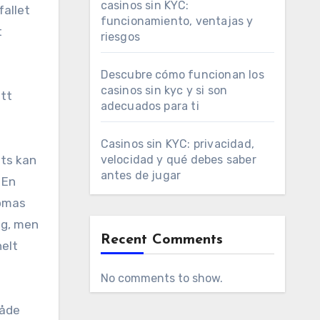
casinos sin KYC:
fallet
funcionamiento, ventajas y
t
riesgos
Descubre cómo funcionan los
casinos sin kyc y si son
itt
adecuados para ti
Casinos sin KYC: privacidad,
ats kan
velocidad y qué debes saber
antes de jugar
 En
dömas
ig, men
Recent Comments
helt
No comments to show.
både