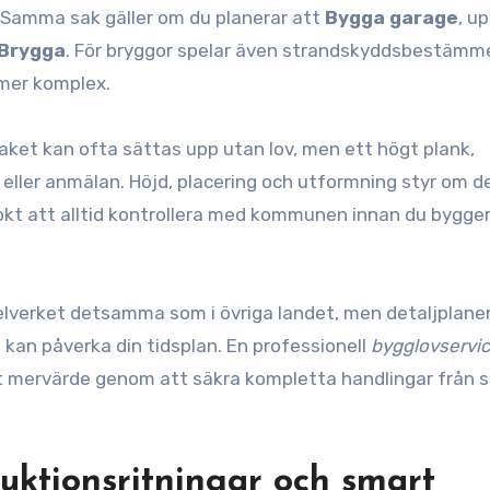
. Samma sak gäller om du planerar att
Bygga garage
, u
Brygga
. För bryggor spelar även strandskyddsbestämm
 mer komplex.
staket kan ofta sättas upp utan lov, men ett högt plank,
 eller anmälan. Höjd, placering och utformning styr om d
lokt att alltid kontrollera med kommunen innan du bygge
elverket detsamma som i övriga landet, men detaljplane
kan påverka din tidsplan. En professionell
bygglovservi
t mervärde genom att säkra kompletta handlingar från s
ruktionsritningar och smart