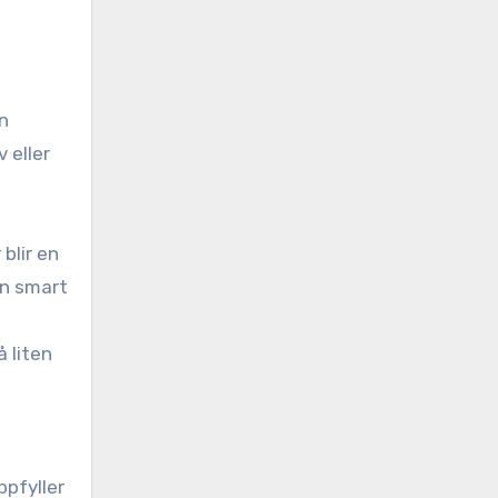
n
 eller
blir en
 En smart
 liten
ppfyller