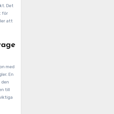
kt. Det
t för
ler att
rage
ion med
ler. En
n den
 till
viktiga