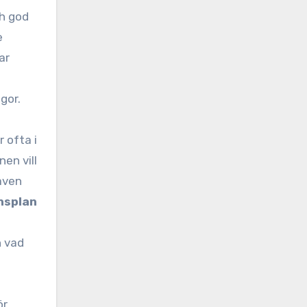
ch god
e
ar
gor.
r ofta i
en vill
 även
nsplan
n vad
ör