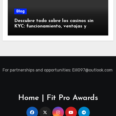
Blog
Descubre todo sobre los casinos sin
KYC: funcionamiento, ventajas y
riesgos
For partnerships and opportunities:
Eill097@outlook.com
Home | Fit Pro Awards