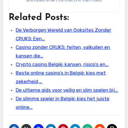
and codes smart contracts in tram rides.
Related Posts:
De Verborgen Wereld van Goksites Zonder
CRUKS: Een…
Casino zonder CRUKS: feiten, valkuilen en
kansen die…
Crypto casino België: kansen, risico’s en…
Beste online casino’s in België: kies met
zekerheid,…
De ultieme gids voor veilig en slim spelen bij…
De slimme speler in België: kies het juiste
online…