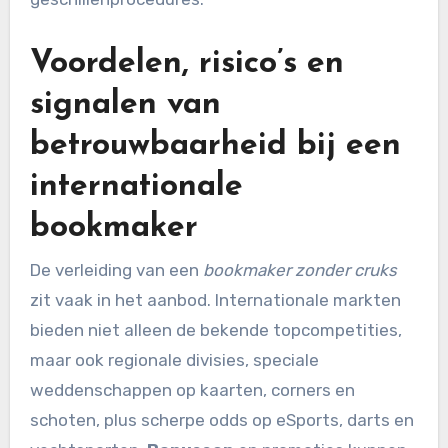
Voordelen, risico’s en
signalen van
betrouwbaarheid bij een
internationale
bookmaker
De verleiding van een
bookmaker zonder cruks
zit vaak in het aanbod. Internationale markten
bieden niet alleen de bekende topcompetities,
maar ook regionale divisies, speciale
weddenschappen op kaarten, corners en
schoten, plus scherpe odds op eSports, darts en