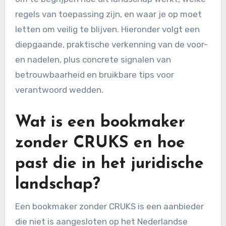
regels van toepassing zijn, en waar je op moet
letten om veilig te blijven. Hieronder volgt een
diepgaande, praktische verkenning van de voor-
en nadelen, plus concrete signalen van
betrouwbaarheid en bruikbare tips voor
verantwoord wedden.
Wat is een bookmaker
zonder CRUKS en hoe
past die in het juridische
landschap?
Een bookmaker zonder CRUKS is een aanbieder
die niet is aangesloten op het Nederlandse