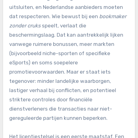
uitsluiten, en Nederlandse aanbieders moeten
dat respecteren. Wie bewust bij een
bookmaker
zonder cruks
speelt, verlaat die
beschermingslaag. Dat kan aantrekkelijk lijken
vanwege ruimere bonussen, meer markten
(bijvoorbeeld niche-sporten of specifieke
eSports) en soms soepelere
promotievoorwaarden. Maar er staat iets
tegenover: minder landelijke waarborgen,
lastiger verhaal bij conflicten, en potentieel
striktere controles door financiële
dienstverleners die transacties naar niet-
gereguleerde partijen kunnen beperken.
Het licentiestelsel is een eerste maatstaf. Een