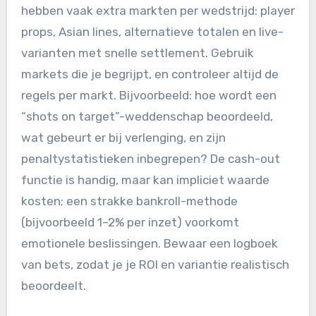
hebben vaak extra markten per wedstrijd: player
props, Asian lines, alternatieve totalen en live-
varianten met snelle settlement. Gebruik
markets die je begrijpt, en controleer altijd de
regels per markt. Bijvoorbeeld: hoe wordt een
“shots on target”-weddenschap beoordeeld,
wat gebeurt er bij verlenging, en zijn
penaltystatistieken inbegrepen? De cash-out
functie is handig, maar kan impliciet waarde
kosten; een strakke bankroll-methode
(bijvoorbeeld 1–2% per inzet) voorkomt
emotionele beslissingen. Bewaar een logboek
van bets, zodat je je ROI en variantie realistisch
beoordeelt.