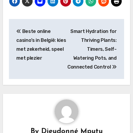
Post
Beste online
Smart Hydration for
navigation
casino’s in België: kies
Thriving Plants:
met zekerheid, speel
Timers, Self-
met plezier
Watering Pots, and
Connected Control
By
Dieudonné Mputu