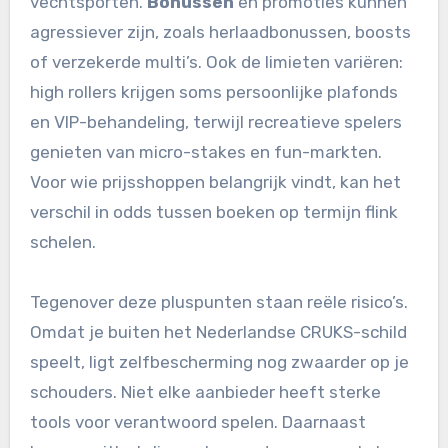
vechtsporten.
Bonussen
en promoties kunnen
agressiever zijn, zoals herlaadbonussen, boosts
of verzekerde multi’s. Ook de limieten variëren:
high rollers krijgen soms persoonlijke plafonds
en VIP-behandeling, terwijl recreatieve spelers
genieten van micro-stakes en fun-markten.
Voor wie prijsshoppen belangrijk vindt, kan het
verschil in odds tussen boeken op termijn flink
schelen.
Tegenover deze pluspunten staan reële risico’s.
Omdat je buiten het Nederlandse CRUKS-schild
speelt, ligt zelfbescherming nog zwaarder op je
schouders. Niet elke aanbieder heeft sterke
tools voor verantwoord spelen. Daarnaast