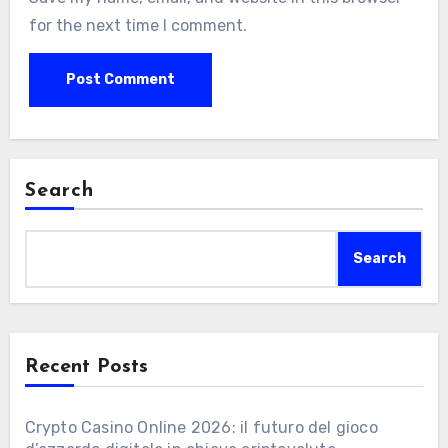
for the next time I comment.
Search
Search
Recent Posts
Crypto Casino Online 2026: il futuro del gioco