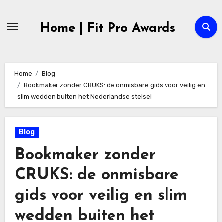
Skip
to
Home | Fit Pro Awards
content
Home
Blog
Bookmaker zonder CRUKS: de onmisbare gids voor veilig en
slim wedden buiten het Nederlandse stelsel
Blog
Bookmaker zonder
CRUKS: de onmisbare
gids voor veilig en slim
wedden buiten het