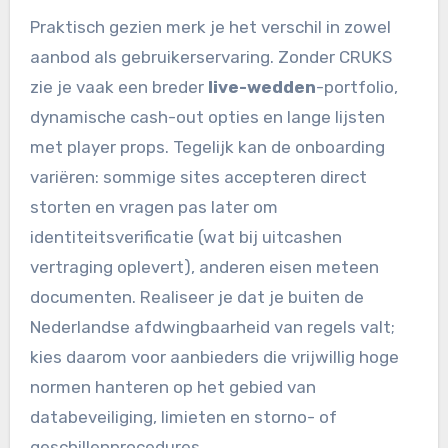
Praktisch gezien merk je het verschil in zowel
aanbod als gebruikerservaring. Zonder CRUKS
zie je vaak een breder
live-wedden
-portfolio,
dynamische cash-out opties en lange lijsten
met player props. Tegelijk kan de onboarding
variëren: sommige sites accepteren direct
storten en vragen pas later om
identiteitsverificatie (wat bij uitcashen
vertraging oplevert), anderen eisen meteen
documenten. Realiseer je dat je buiten de
Nederlandse afdwingbaarheid van regels valt;
kies daarom voor aanbieders die vrijwillig hoge
normen hanteren op het gebied van
databeveiliging, limieten en storno- of
geschillenprocedures.