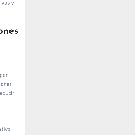
ivos y
iones
 por
poner
educir
ativa