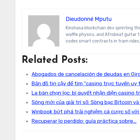
Dieudonné Mputu
Kinshasa blockchain dev sprinting through Brussels’ comic-book scene. Dee decodes DeFi yield farms, Belgian
waffle physics, and Afrobeat guitar
codes smart contracts in tram rides.
Related Posts:
Abogados de cancelación de deudas en Giro
Bản đồ tin cậy để tìm “casino trực tuyến uy 
La bàn chọn lọc: bí quyết nhận diện casino t
Sóng mới của giải trí số: Sòng bạc Bitcoin v
Winbook bứt phá trải nghiệm cá cược số với
Recuperar lo perdido: guía práctica sobre…