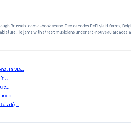
 tablature. He jams with street musicians under art-nouveau arcades 
na: la vía…
tín…
rực…
à cuộc…
 tốc độ,…