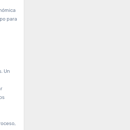
onómica
mpo para
s. Un
r
os
roceso,