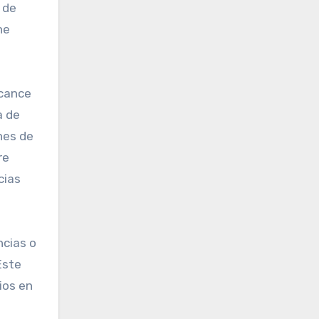
 de
ne
lcance
a de
nes de
re
cias
ncias o
Este
ios en