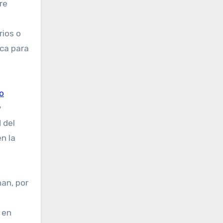
re
rios o
ica para
o
y
 del
n la
nan, por
 en