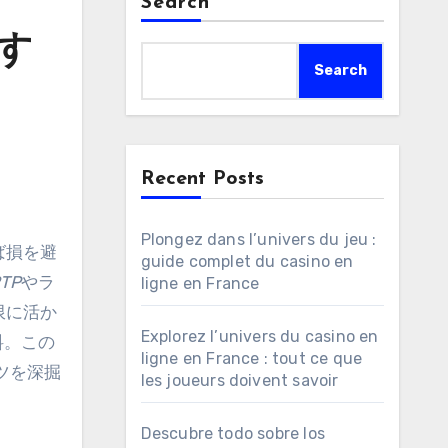
Search
す
Search
Recent Posts
Plongez dans l’univers du jeu :
ば損を避
guide complet du casino en
TP
やラ
ligne en France
限に活か
Explorez l’univers du casino en
料。この
ligne en France : tout ce que
ツを深掘
les joueurs doivent savoir
Descubre todo sobre los