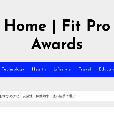
Home | Fit Pro
Awards
Technology
Health
Lifestyle
Travel
Educat
ノおすすめナビ：安全性・稼働効率・使い勝手で選ぶ