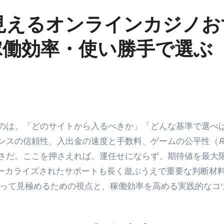
が見えるオンラインカジノお
稼働効率・使い勝手で選ぶ
のは、「どのサイトから入るべきか」「どんな基準で選べ
ンスの信頼性、入出金の速度と手数料、ゲームの公平性（
R
さだ。ここを押さえれば、運任せにならず、期待値を最大
ローカライズされたサポートも長く遊ぶうえで重要な判断材
って見極めるための視点と、稼働効率を高める実践的なコ