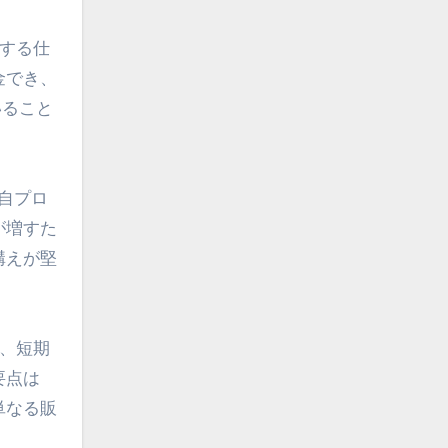
元する仕
金でき、
いること
自プロ
が増すた
構えが堅
め、短期
要点は
単なる販