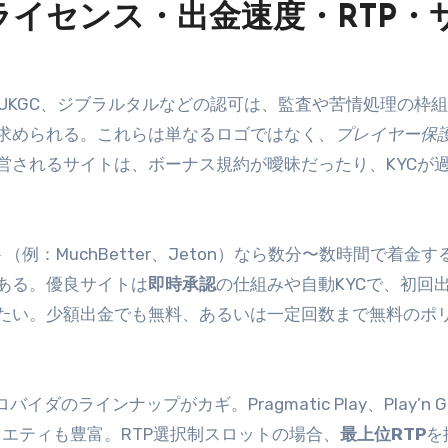
イセンス・出金速度・RTP・
UKGC、ジブラルタルなどの認可は、監査や苦情処理の枠
求められる。これらは単なるロゴではなく、
プレイヤー保
営されるサイトは、ボーナス規約が曖昧だったり、KYCが
：MuchBetter、Jeton）なら数分〜数時間で着金す
ある。優良サイトは
即時承認
の仕組みや自動KYCで、初回
たい。少額出金でも無料、あるいは一定回数まで無料のポ
ダのラインナップがカギ。Pragmatic Play、Play’n 
バラエティも豊富。RTP選択制スロットの場合、
最上位RTP
を