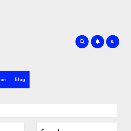
ion
Blog