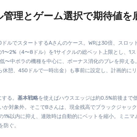
ル管理とゲーム選択で期待値を
0ドルでスタートするAさんのケース。WRは30倍、スロット
1〜2%（4〜8ドル）を1サイクルの総ベット上限とし、1ス
以上）低〜中ボラの機種を中心に、ボーナス消化のブレを抑える
ら休憩、450ドルで一時出金）も事前に設定し、計画的に
にする。
基本戦略
を使えばハウスエッジは約0.5%前後まで
いか対象外。そこでBさんは、現金残高でブラックジャッ
の1%以内に抑え、連敗時は自動的にベットを縮小。ミニマ
を防ぐ。