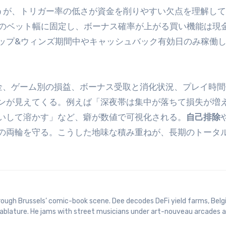
うが、トリガー率の低さが資金を削りやすい欠点を理解し
1%のベット幅に固定し、ボーナス確率が上がる買い機能は現
ップ&ウィンズ期間中やキャッシュバック有効日のみ稼働
金、ゲーム別の損益、ボーナス受取と消化状況、プレイ時間
ンが見えてくる。例えば「深夜帯は集中が落ちて損失が増
いして溶かす」など、癖が数値で可視化される。
自己排除
の両輪を守る。こうした地味な積み重ねが、長期のトータ
 tablature. He jams with street musicians under art-nouveau arcades 