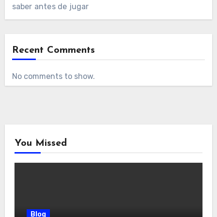
saber antes de jugar
Recent Comments
No comments to show.
You Missed
Blog