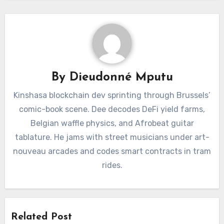
By
Dieudonné Mputu
Kinshasa blockchain dev sprinting through Brussels’
comic-book scene. Dee decodes DeFi yield farms,
Belgian waffle physics, and Afrobeat guitar
tablature. He jams with street musicians under art-
nouveau arcades and codes smart contracts in tram
rides.
Related Post