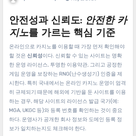
안전성과 신뢰도:
안전한 카
지노
를 가르는 핵심 기준
온라인으로 카지노를 이용할 때 가장 먼저 확인해야
할 것은
신뢰성
이다. 신뢰할 수 있는 사이트는 명확
한 운영 라이선스, 투명한 이용약관, 그리고 공정한
게임 운영을 보장하는 RNG(난수생성기) 인증을 제
시한다. 특히 국내에서는 온라인 카지노 운영이 엄격
히 규제되기 때문에 해외에 기반을 둔 사이트를 이용
하는 경우, 해당 사이트의 라이선스 발급 국가(예:
MGA, UKGC 등)와 등록 번호를 확인하는 것이 중요
하다. 운영사가 공개한 회사 정보와 도메인 등록 정
보가 일치하는지도 체크해야 한다.