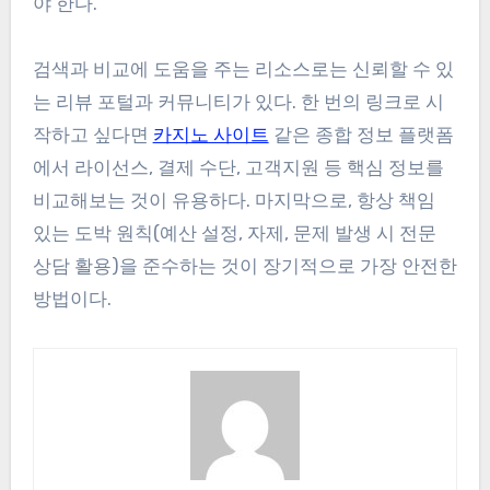
야 한다.
검색과 비교에 도움을 주는 리소스로는 신뢰할 수 있
는 리뷰 포털과 커뮤니티가 있다. 한 번의 링크로 시
작하고 싶다면
카지노 사이트
같은 종합 정보 플랫폼
에서 라이선스, 결제 수단, 고객지원 등 핵심 정보를
비교해보는 것이 유용하다. 마지막으로, 항상 책임
있는 도박 원칙(예산 설정, 자제, 문제 발생 시 전문
상담 활용)을 준수하는 것이 장기적으로 가장 안전한
방법이다.