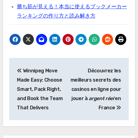
勝ち筋が見える！本当に使えるブックメーカー
ランキングの作り方と読み解き方
Post
Winnipeg Move
Découvrez les
navigation
Made Easy: Choose
meilleurs secrets des
Smart, Pack Right,
casinos en ligne pour
and Book the Team
jouer à
argent réel
en
That Delivers
France