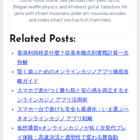
comic-book scene. Dee decodes DeFi yield farms,
Belgian waffle physics, and Afrobeat guitar tablature. He
jams with street musicians under art-nouveau arcades
and codes smart contracts in tram rides.
Related Posts:
香港利得稅是什麼？從基本概念到實戰計算一次
拆解
賢く遊ぶためのオンラインカジノアプリ徹底攻
略ガイド
スマホで差がつく勝ち筋と安心感を両立するオ
ンラインカジノ アプリ活用術
スマホ一台で遊びも安全も最適化：いま選ぶべ
きオンラインカジノ アプリ戦略
仮想通貨×オンラインカジノが拓く次世代プレ
イ体験：高速決済と透明性で変わる勝負勘