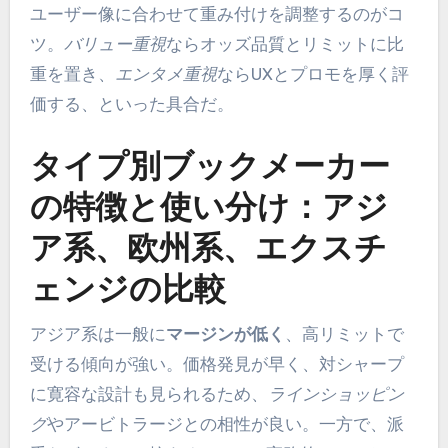
ユーザー像に合わせて重み付けを調整するのがコ
ツ。
バリュー重視
ならオッズ品質とリミットに比
重を置き、
エンタメ重視
ならUXとプロモを厚く評
価する、といった具合だ。
タイプ別ブックメーカー
の特徴と使い分け：アジ
ア系、欧州系、エクスチ
ェンジの比較
アジア系は一般に
マージンが低く
、高リミットで
受ける傾向が強い。価格発見が早く、対シャープ
に寛容な設計も見られるため、
ラインショッピン
グ
やアービトラージとの相性が良い。一方で、派