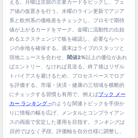
える。月曜は次節の主要カードをピックし、フェ
ア値の仮置きを行う。水曜のライン更新でアジア
系と欧州系の価格差をチェックし、プロモで期待
値が上がるカードをマーク。金曜に流動性の出始
めるエクスチェンジで板を確認し、必要ならヘッ
ジの余地を確保する。週末はライブのスタッツと
現地ニュースを合わせ、
閾値2%
以上の優位があれ
ばエントリー、なければ見送る。終了後はリザル
トバイアスを避けるため、プロセスベースでログ
を評価する。市場・決済・健康の三領域を横断的
にチェックする習慣も有用で、例えば
ブック メー
カー ランキング –
のような関連トピックを手掛か
りに情報の幅を広げ、メンタルとコンプライアン
スの両面で安定した運用を目指す。
ランキングは
目的ではなく手段
。評価軸を自分仕様に調整し、