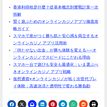
香港利得稅是什麼？從基本概念到實戰計算一次
拆解
賢く遊ぶためのオンラインカジノアプリ徹底攻
略ガイド
スマホで差がつく勝ち筋と安心感を両立するオ
ンラインカジノ アプリ活用術
「待たせない出金」が勝ち体験を変える——オ
ンラインカジノでスピードにこだわる理由
スマホ一台で遊びも安全も最適化：いま選ぶべ
きオンラインカジノ アプリ戦略
仮想通貨×オンラインカジノが拓く次世代プレ
イ体験：高速決済と透明性で変わる勝負勘