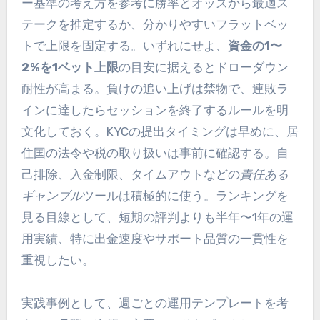
ー基準の考え方を参考に勝率とオッズから最適ス
テークを推定するか、分かりやすいフラットベッ
トで上限を固定する。いずれにせよ、
資金の1〜
2%を1ベット上限
の目安に据えるとドローダウン
耐性が高まる。負けの追い上げは禁物で、連敗ラ
インに達したらセッションを終了するルールを明
文化しておく。KYCの提出タイミングは早めに、居
住国の法令や税の取り扱いは事前に確認する。自
己排除、入金制限、タイムアウトなどの
責任ある
ギャンブル
ツールは積極的に使う。ランキングを
見る目線として、短期の評判よりも半年〜1年の運
用実績、特に出金速度やサポート品質の一貫性を
重視したい。
実践事例として、週ごとの運用テンプレートを考