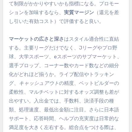
て制限がかかりやすいかも指標になる。プロモー
ションを加味するなら、
実質マージン
（還元を差
し引いた有効コスト）で評価すると良い。
マーケットの広さと深さ
はスタイル適合性に直結
する。主要リーグだけでなく、Jリーグやプロ野
球、大学スポーツ、eスポーツのサブマーケット、
選手プロップ、コーナー数やカード数などの細分
化がどれほど揃うか。ライブ配信やトラッキン
グ、
キャッシュアウト
の精度、ベットビルダーの
柔軟性、マルチベットに対するオッズ調整も差が
出やすい。入出金では、手数料、決済手段の種
類、処理速度、最低出金額に注目。さらに日本語
サポート、応答時間、ヘルプの充実度は日常的な
満足度を大きく左右する。総合点をつける際は、