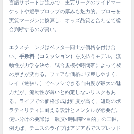
言語サポートは強みで、主要リーグのサイドマー
ケットや選手プロップの厚みも魅力的。プロモを
実質マージンに換算し、オッズ品質と合わせて総
合判断するのが賢い。
エクスチェンジはベッター同士が価格を付け合
い、
手数料（コミッション）
を支払うモデル。流
動性が力学を決め、試合規模や時間帯によって
板
の厚さ
が変わる。フェアな価格に収束しやすく、
レイ（逆張り）でヘッジできる自由度が最大の魅
力だが、流動性が薄いと約定しないリスクもあ
る。ライブでの価格形成は難度が高く、短期のボ
ラティリティに耐える設計とメンタルが必要だ。
使い分けの要諦は「競技×時間帯×目的」の三軸。
例えば、テニスのライブはアジア系でスプレッド