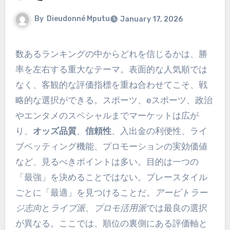
By
Dieudonné Mputu
January 17, 2026
数あるランキングの中からどれを信じるかは、勝
率を左右する重大なテーマ。表面的な人気順では
なく、客観的な評価指標を重ね合わせてこそ、戦
略的な選択ができる。スポーツ、eスポーツ、政治
やエンタメのスペシャルまでマーケットは広が
り、
オッズ品質
、
信頼性
、入出金の利便性、ライ
ブベッティング機能、プロモーションの実効価値
など、見るべきポイントは多い。目的は一つの
「最強」を決めることではない。プレースタイル
ごとに「最適」を見つけることだ。
アービトラー
ジ志向
と
ライブ派
、
プロモ活用派
では最良の選択
が異なる。ここでは、順位の裏側にある評価軸と