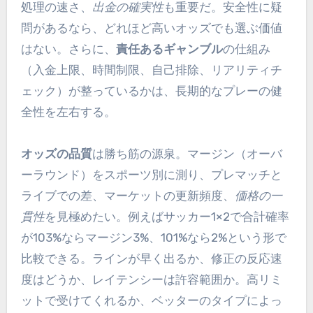
処理の速さ、
出金の確実性
も重要だ。安全性に疑
問があるなら、どれほど高いオッズでも選ぶ価値
はない。さらに、
責任あるギャンブル
の仕組み
（入金上限、時間制限、自己排除、リアリティチ
ェック）が整っているかは、長期的なプレーの健
全性を左右する。
オッズの品質
は勝ち筋の源泉。マージン（オーバ
ーラウンド）をスポーツ別に測り、プレマッチと
ライブでの差、マーケットの更新頻度、
価格の一
貫性
を見極めたい。例えばサッカー1×2で合計確率
が103%ならマージン3%、101%なら2%という形で
比較できる。ラインが早く出るか、修正の反応速
度はどうか、レイテンシーは許容範囲か。高リミ
ットで受けてくれるか、ベッターのタイプによっ