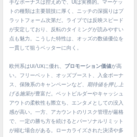
手なボーナスは控えめで、UIは実務的。マーケッ
トの種類は主要競技に厚く、ニッチの深掘りはプ
ラットフォーム次第だ。ライブでは反映スピード
が安定しており、反転のタイミングが読みやすい
点も魅力。こうした特性は、オッズの数値優位を
一貫して狙うベッターに向く。
欧州系はUI/UXに優れ、
プロモーション価値
が高
い。フリーベット、オッズブースト、入金ボーナ
ス、保険系のキャンペーンなど、
期待値を押し上
げる施策
が豊富だ。ベットビルダーやキャッシュ
アウトの柔軟性も際立ち、エンタメとしての没入
感が高い。一方、アカウントのリスク管理が厳格
で、一定の勝ち方を続けるとパーソナルリミット
が縮む場合がある。ローカライズされた決済や多