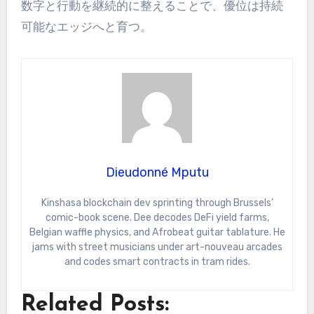
数字と行動を継続的に整えることで、優位は持続
可能なエッジへと育つ。
Dieudonné Mputu
Kinshasa blockchain dev sprinting through Brussels’
comic-book scene. Dee decodes DeFi yield farms,
Belgian waffle physics, and Afrobeat guitar tablature. He
jams with street musicians under art-nouveau arcades
and codes smart contracts in tram rides.
Related Posts: