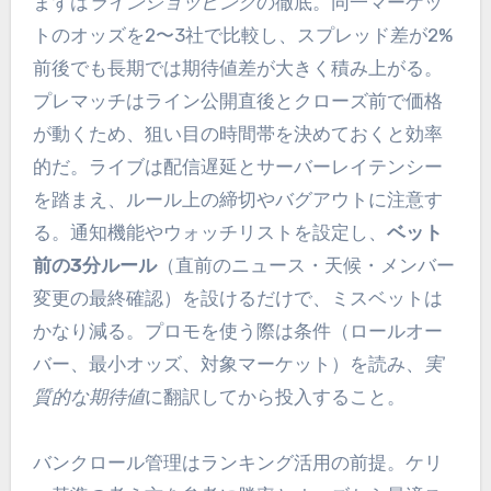
まずは
ラインショッピング
の徹底。同一マーケッ
トのオッズを2〜3社で比較し、スプレッド差が2%
前後でも長期では期待値差が大きく積み上がる。
プレマッチはライン公開直後とクローズ前で価格
が動くため、狙い目の時間帯を決めておくと効率
的だ。ライブは配信遅延とサーバーレイテンシー
を踏まえ、ルール上の締切やバグアウトに注意す
る。通知機能やウォッチリストを設定し、
ベット
前の3分ルール
（直前のニュース・天候・メンバー
変更の最終確認）を設けるだけで、ミスベットは
かなり減る。プロモを使う際は条件（ロールオー
バー、最小オッズ、対象マーケット）を読み、
実
質的な期待値
に翻訳してから投入すること。
バンクロール管理はランキング活用の前提。ケリ