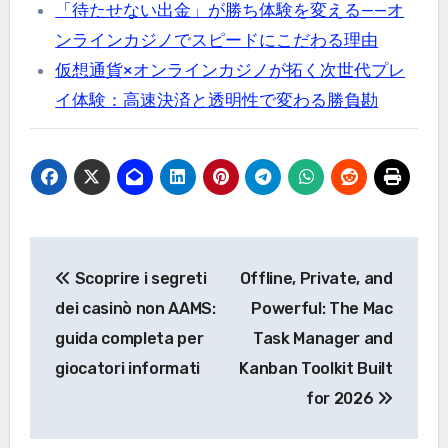
「待たせない出金」が勝ち体験を変える——オ
ンラインカジノでスピードにこだわる理由
仮想通貨×オンラインカジノが拓く次世代プレ
イ体験：高速決済と透明性で変わる勝負勘
Post
Scoprire i segreti
Offline, Private, and
navigation
dei casinò non AAMS:
Powerful: The Mac
guida completa per
Task Manager and
giocatori informati
Kanban Toolkit Built
for 2026